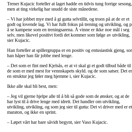
Trener Kujacic forteller at laget hadde en tidvis tung forrige sesong,
men at ting virkelig har snudd de siste månedene.
– Vi har jobbet mye med å gi gutta selvtillit, og troen på at de er et
godt og lovende lag. Vi har fullt fokus på trening og utvikling, og p
å se kampene som en treningsarena. Å vinne er ikke noe mål i seg
selv, men likevel positivt fordi det kommer som følge av utvikling,
sier Kujacic.
Han forteller at spillergruppa er en positiv og entusiastisk gjeng, s
han håper han får jobbe med lenge.
– Det som er fint med Kjelsås, er at vi skal gi et godt tilbud både til
de som er med mest for vennskapets skyld. og de som satser. Det er
en struktur jeg føler meg hjemme i, sier Kujacic.
Ikke alle skal bli best, men:
– Jeg vil gjerne hjelpe alle til å bli så gode som de ønsker, og at de
har lyst til å drive lenge med idrett. Det handler om utvikling,
utvikling, utvikling, og som jeg sier til gutta: Det vi driver med er et
maraton, og ikke en sprint.
– Løpet vårt har bare såvidt begynt, sier Vaso Kujacic.