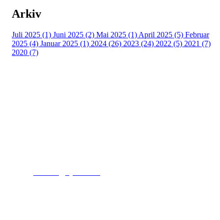
Arkiv
Juli 2025 (1)
Juni 2025 (2)
Mai 2025 (1)
April 2025 (5)
Februar
2025 (4)
Januar 2025 (1)
2024 (26)
2023 (24)
2022 (5)
2021 (7)
2020 (7)
Kjelsås IL
Engebråtveien 11
inng. Neptunveien 8 -12
0493 Oslo
T:
9191 1913
E:
kontoret@kjelsaas.no
Orgnr: ‍975 663 450
Kjelsås Idrettslag ble etablert i 1913. Vi er et idrettslag