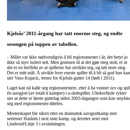
Kjelsås’ 2011-årgang har tatt enorme steg, og endte
sesongen på toppen av tabellen.
– Målet var ikke nødvendigvis å bli regionsmester i år, det betyr jo
ikke så mye isolert sett. Men grunnen til at det gjør meg stolt, er at
det er en bieffekt av at spillerne har utviklet seg, og tatt store steg.
Det er mitt mål: Å utvikle hver eneste spiller til å bli så god han kan
sier Vaso Kujacic, trener for Kjelsås gutter 14 (født i 2011).
Laget kan nå kalle seg regionsmestere, etter å ha vunnet syv og spil
én uavgjort (av totalt ti kamper) i a-sluttspillet. Ubekreftede rykter
sier at dette er første guttelag siden 2003-årgangen som kan smykk
seg med regionsmester-tittelen.
Mesterskapet ble sikret etter en dramatisk uavgjortkamp mot
serietoer Haslum i nest siste kamp, og deretter seier mot
Linderud/Linje 5 i avslutningen.