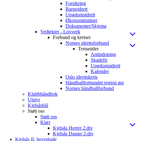
Forsikring
Barneidrett
Ungdomsidrett
Økonomirutiner
Dokumenter/Skjema
Vedtekter - Lovverk
Forbund og kretser
Norges idrettsforbund
Temasider
Antindoping
Skadefri
Ungdomsidrett
Kalender
Oslo idrettskrets
Håndballforbundet region øst
Norges håndballforbund
Klubbhåndbok
Utstyr
Kjelsåsblå
Støtt oss
Støtt oss
Klær
Kjelsås Herrer 2.div
Kjelsås Damer 2.div
Kjelsås IL hovedside