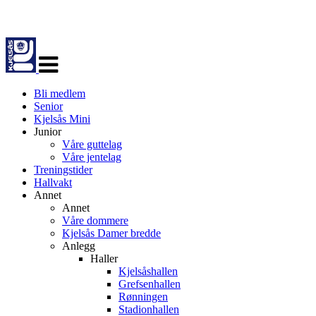
Veksle
navigasjon
Bli medlem
Senior
Kjelsås Mini
Junior
Våre guttelag
Våre jentelag
Treningstider
Hallvakt
Annet
Annet
Våre dommere
Kjelsås Damer bredde
Anlegg
Haller
Kjelsåshallen
Grefsenhallen
Rønningen
Stadionhallen