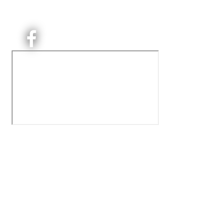
på Nordre Aker med sterk lokaltilhøriget. I Kjelsås er
det håndballtilbud til barn, ungdom og voksne.