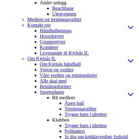
Andre anlegg
Beachbane
Utegymmen
Medlem og treningsavgifter
Kontakt oss
Håndballgruppa
Hovedstyret
Gruppestyrer
Komiteer
Leverandør til Kjelsås IL
Om Kjelsås IL
Om Kjelsås håndball
Visjon og verdier
Våre verdier og retningslinjer
Alle skal med
Betalingsformer
Sportsplaner
Bli medlem
Åpen hall
Treningsavgifter
Trygge barn i idretten
Klubben
Trygge barn i idretten
Politiattest
Si ifra om kritikkverdige forhold