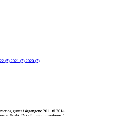
22 (5)
2021 (7)
2020 (7)
nter og gutter i årgangene 2011 til 2014.
om målvakt. Det vil være to treninger, 1.