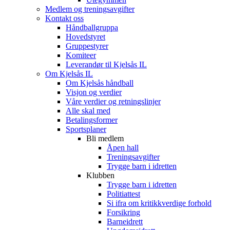
Medlem og treningsavgifter
Kontakt oss
Håndballgruppa
Hovedstyret
Gruppestyrer
Komiteer
Leverandør til Kjelsås IL
Om Kjelsås IL
Om Kjelsås håndball
Visjon og verdier
Våre verdier og retningslinjer
Alle skal med
Betalingsformer
Sportsplaner
Bli medlem
Åpen hall
Treningsavgifter
Trygge barn i idretten
Klubben
Trygge barn i idretten
Politiattest
Si ifra om kritikkverdige forhold
Forsikring
Barneidrett