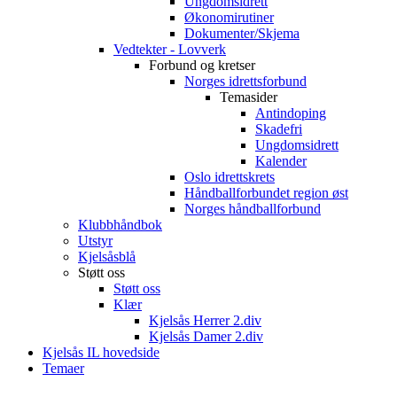
Ungdomsidrett
Økonomirutiner
Dokumenter/Skjema
Vedtekter - Lovverk
Forbund og kretser
Norges idrettsforbund
Temasider
Antindoping
Skadefri
Ungdomsidrett
Kalender
Oslo idrettskrets
Håndballforbundet region øst
Norges håndballforbund
Klubbhåndbok
Utstyr
Kjelsåsblå
Støtt oss
Støtt oss
Klær
Kjelsås Herrer 2.div
Kjelsås Damer 2.div
Kjelsås IL hovedside
Temaer