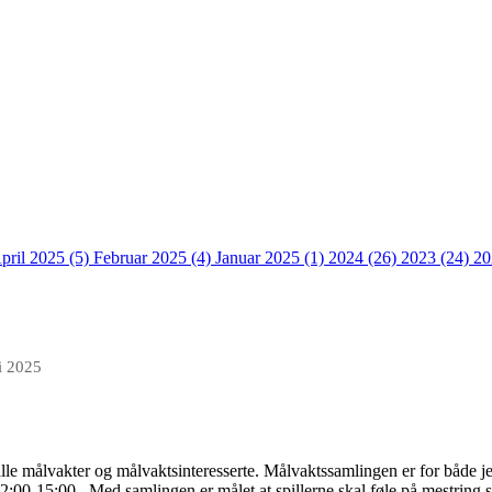
pril 2025 (5)
Februar 2025 (4)
Januar 2025 (1)
2024 (26)
2023 (24)
20
i 2025
alle målvakter og målvaktsinteresserte. Målvaktssamlingen er for både je
12:00-15:00. Med samlingen er målet at spillerne skal føle på mestring s