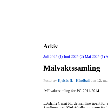
Arkiv
Juli 2025 (1)
Juni 2025 (2)
Mai 2025 (1)
A
Målvaktssamling
Postet av
Kjelsås IL - Håndball
den
12. ma
Målvaktssamling for J/G 2011-2014
Lørdag 24. mai blir det samling åpent for 
Samlingen er i Kjelsåshallen og varer fra 