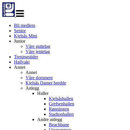
Veksle
navigasjon
Bli medlem
Senior
Kjelsås Mini
Junior
Våre guttelag
Våre jentelag
Treningstider
Hallvakt
Annet
Annet
Våre dommere
Kjelsås Damer bredde
Anlegg
Haller
Kjelsåshallen
Grefsenhallen
Rønningen
Stadionhallen
Andre anlegg
Beachbane
Utegymmen