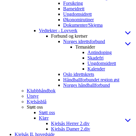
Forsikring
Barneidrett
Ungdomsidrett
Økonomirutiner
Dokumenter/Skjema
Vedtekter - Lovverk
Forbund og kretser
Norges idrettsforbund
Temasider
Antindoping
Skadefri
Ungdomsidrett
Kalender
Oslo idrettskrets
Håndballforbundet region øst
Norges håndballforbund
Klubbhåndbok
Utstyr
Kjelsåsblå
Støtt oss
Støtt oss
Klær
Kjelsås Herrer 2.div
Kjelsås Damer 2.div
Kjelsås IL hovedside