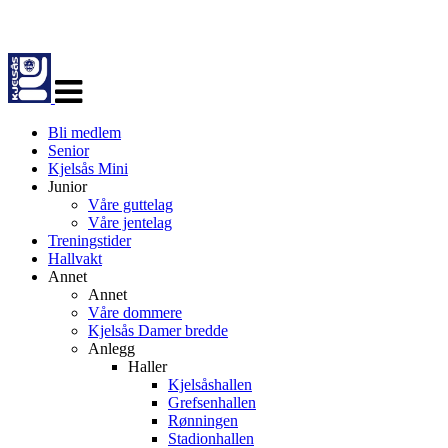
Veksle
navigasjon
Bli medlem
Senior
Kjelsås Mini
Junior
Våre guttelag
Våre jentelag
Treningstider
Hallvakt
Annet
Annet
Våre dommere
Kjelsås Damer bredde
Anlegg
Haller
Kjelsåshallen
Grefsenhallen
Rønningen
Stadionhallen