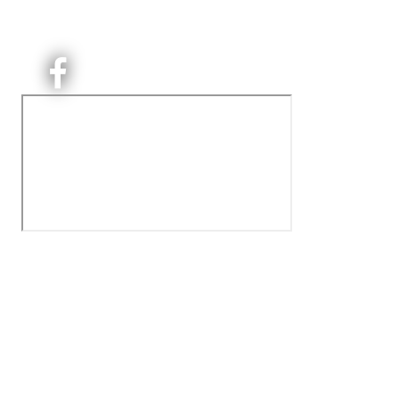
på Nordre Aker med sterk lokaltilhøriget. I Kjelsås er
det håndballtilbud til barn, ungdom og voksne.