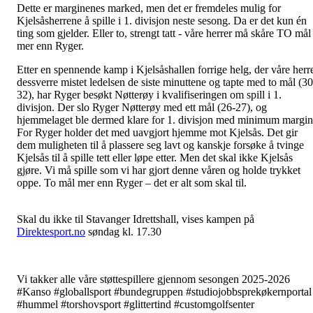
Dette er marginenes marked, men det er fremdeles mulig for
Kjelsåsherrene å spille i 1. divisjon neste sesong. Da er det kun én
ting som gjelder. Eller to, strengt tatt - våre herrer må skåre TO mål
mer enn Ryger.
Etter en spennende kamp i Kjelsåshallen forrige helg, der våre herr
dessverre mistet ledelsen de siste minuttene og tapte med to mål (30
32), har Ryger besøkt Nøtterøy i kvalifiseringen om spill i 1.
divisjon. Der slo Ryger Nøtterøy med ett mål (26-27), og
hjemmelaget ble dermed klare for 1. divisjon med minimum margin
For Ryger holder det med uavgjort hjemme mot Kjelsås. Det gir
dem muligheten til å plassere seg lavt og kanskje forsøke å tvinge
Kjelsås til å spille tett eller løpe etter. Men det skal ikke Kjelsås
gjøre. Vi må spille som vi har gjort denne våren og holde trykket
oppe. To mål mer enn Ryger – det er alt som skal til.
Skal du ikke til Stavanger Idrettshall, vises kampen på
Direktesport.no
søndag kl. 17.30
Vi takker alle våre støttespillere gjennom sesongen 2025-2026
#Kanso #globallsport #bundegruppen #studiojobbsprekøkernportal
#hummel #torshovsport #glittertind #customgolfsenter