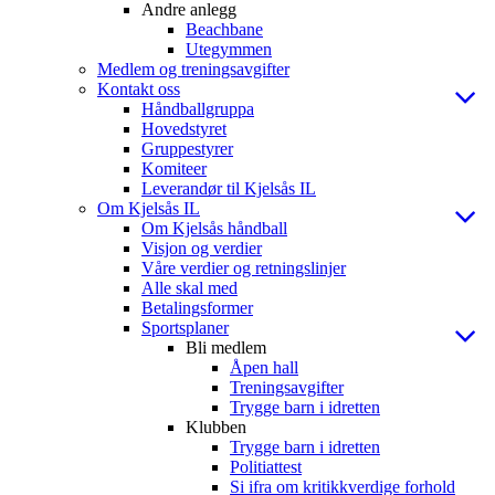
Andre anlegg
Beachbane
Utegymmen
Medlem og treningsavgifter
Kontakt oss
Håndballgruppa
Hovedstyret
Gruppestyrer
Komiteer
Leverandør til Kjelsås IL
Om Kjelsås IL
Om Kjelsås håndball
Visjon og verdier
Våre verdier og retningslinjer
Alle skal med
Betalingsformer
Sportsplaner
Bli medlem
Åpen hall
Treningsavgifter
Trygge barn i idretten
Klubben
Trygge barn i idretten
Politiattest
Si ifra om kritikkverdige forhold