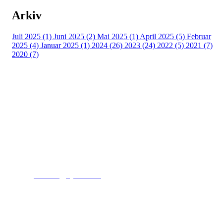
Arkiv
Juli 2025 (1)
Juni 2025 (2)
Mai 2025 (1)
April 2025 (5)
Februar
2025 (4)
Januar 2025 (1)
2024 (26)
2023 (24)
2022 (5)
2021 (7)
2020 (7)
Kjelsås IL
Engebråtveien 11
inng. Neptunveien 8 -12
0493 Oslo
T:
9191 1913
E:
kontoret@kjelsaas.no
Orgnr: ‍975 663 450
Kjelsås Idrettslag ble etablert i 1913. Vi er et idrettslag