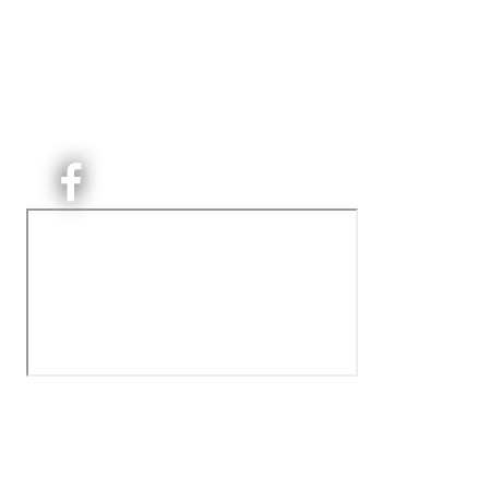
Orgnr: ‍975 663 450
Kjelsås Idrettslag ble etablert i 1913. Vi er et idrettslag
på Nordre Aker med sterk lokaltilhøriget. I Kjelsås er
det håndballtilbud til barn, ungdom og voksne.