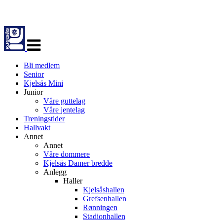
Veksle
navigasjon
Bli medlem
Senior
Kjelsås Mini
Junior
Våre guttelag
Våre jentelag
Treningstider
Hallvakt
Annet
Annet
Våre dommere
Kjelsås Damer bredde
Anlegg
Haller
Kjelsåshallen
Grefsenhallen
Rønningen
Stadionhallen