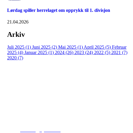
Lørdag spiller herrelaget om opprykk til 1. divisjon
21.04.2026
Arkiv
Juli 2025 (1)
Juni 2025 (2)
Mai 2025 (1)
April 2025 (5)
Februar
2025 (4)
Januar 2025 (1)
2024 (26)
2023 (24)
2022 (5)
2021 (7)
2020 (7)
Kjelsås IL
Engebråtveien 11
inng. Neptunveien 8 -12
0493 Oslo
T:
9191 1913
E:
kontoret@kjelsaas.no