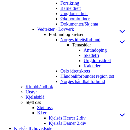
Forsikring
Barneidrett
Ungdomsidrett
Økonomirutiner
Dokumenter/Skjema
Vedtekter - Lovverk
Forbund og kretser
Norges idrettsforbund
Temasider
Antindoping
Skadefri
Ungdomsidrett
Kalender
Oslo idrettskrets
Håndballforbundet region øst
Norges håndballforbund
Klubbhåndbok
Utstyr
Kjelsåsblå
Støtt oss
Støtt oss
Klær
Kjelsås Herrer 2.div
Kjelsås Damer 2.div
Kjelsås IL hovedside