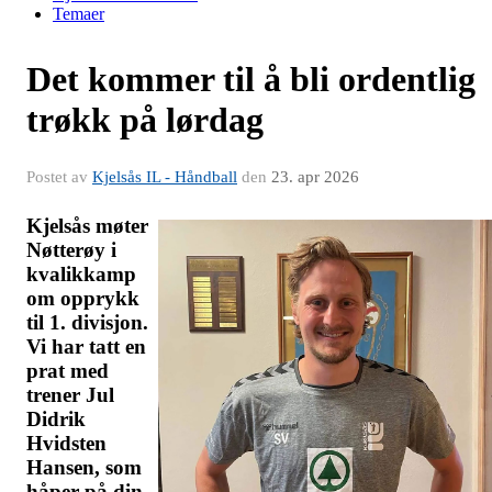
Temaer
Det kommer til å bli ordentlig
trøkk på lørdag
Postet av
Kjelsås IL - Håndball
den
23. apr 2026
Kjelsås møter
Nøtterøy i
kvalikkamp
om opprykk
til 1. divisjon.
Vi har tatt en
prat med
trener Jul
Didrik
Hvidsten
Hansen, som
håper på din