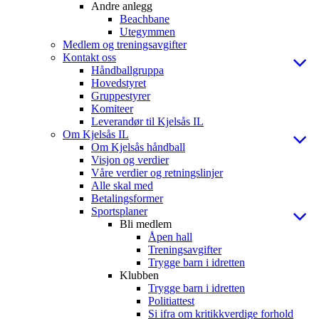
Andre anlegg
Beachbane
Utegymmen
Medlem og treningsavgifter
Kontakt oss
Håndballgruppa
Hovedstyret
Gruppestyrer
Komiteer
Leverandør til Kjelsås IL
Om Kjelsås IL
Om Kjelsås håndball
Visjon og verdier
Våre verdier og retningslinjer
Alle skal med
Betalingsformer
Sportsplaner
Bli medlem
Åpen hall
Treningsavgifter
Trygge barn i idretten
Klubben
Trygge barn i idretten
Politiattest
Si ifra om kritikkverdige forhold