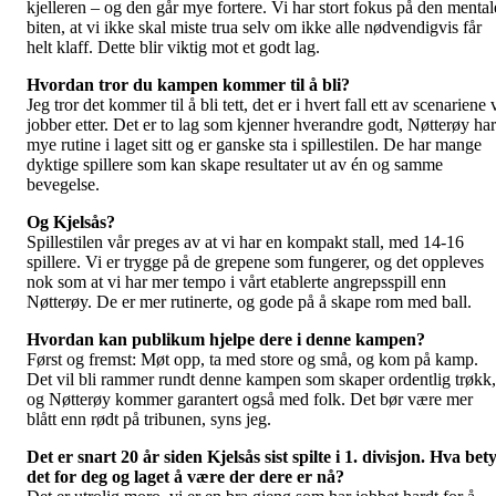
kjelleren – og den går mye fortere. Vi har stort fokus på den mental
biten, at vi ikke skal miste trua selv om ikke alle nødvendigvis får
helt klaff. Dette blir viktig mot et godt lag.
Hvordan tror du kampen kommer til å bli?
Jeg tror det kommer til å bli tett, det er i hvert fall ett av scenariene 
jobber etter. Det er to lag som kjenner hverandre godt, Nøtterøy har
mye rutine i laget sitt og er ganske sta i spillestilen. De har mange
dyktige spillere som kan skape resultater ut av én og samme
bevegelse.
Og Kjelsås?
Spillestilen vår preges av at vi har en kompakt stall, med 14-16
spillere. Vi er trygge på de grepene som fungerer, og det oppleves
nok som at vi har mer tempo i vårt etablerte angrepsspill enn
Nøtterøy. De er mer rutinerte, og gode på å skape rom med ball.
Hvordan kan publikum hjelpe dere i denne kampen?
Først og fremst: Møt opp, ta med store og små, og kom på kamp.
Det vil bli rammer rundt denne kampen som skaper ordentlig trøkk,
og Nøtterøy kommer garantert også med folk. Det bør være mer
blått enn rødt på tribunen, syns jeg.
Det er snart 20 år siden Kjelsås sist spilte i 1. divisjon. Hva bet
det for deg og laget å være der dere er nå?