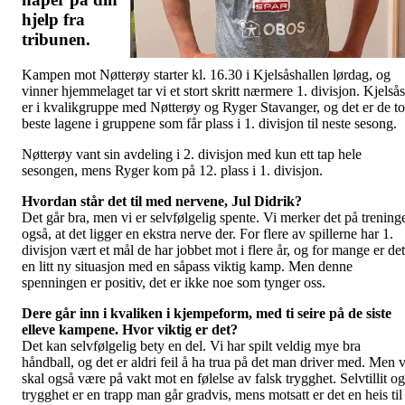
hjelp fra
tribunen.
Kampen mot Nøtterøy starter kl. 16.30 i Kjelsåshallen lørdag, og
vinner hjemmelaget tar vi et stort skritt nærmere 1. divisjon. Kjelsås
er i kvalikgruppe med Nøtterøy og Ryger Stavanger, og det er de to
beste lagene i gruppene som får plass i 1. divisjon til neste sesong.
Nøtterøy vant sin avdeling i 2. divisjon med kun ett tap hele
sesongen, mens Ryger kom på 12. plass i 1. divisjon.
Hvordan står det til med nervene, Jul Did
rik?
Det går bra, men vi er selvfølgelig spente. Vi merker det på trening
også, at det ligger en ekstra nerve der. For flere av spillerne har 1.
divisjon vært et mål de har jobbet mot i flere år, og for mange er det
en litt ny situasjon med en såpass viktig kamp. Men denne
spenningen er positiv, det er ikke noe som tynger oss.
Dere går inn i kvaliken i kjempeform, med ti seire på de siste
elleve kampene. Hvor viktig er det?
Det kan selvfølgelig bety en del. Vi har spilt veldig mye bra
håndball, og det er aldri feil å ha trua på det man driver med. Men v
skal også være på vakt mot en følelse av falsk trygghet. Selvtillit og
trygghet er en trapp man går gradvis, mens motsatt er det en heis til