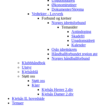
Ungdomsidrett
Økonomirutiner
Dokumenter/Skjema
Vedtekter - Lovverk
Forbund og kretser
Norges idrettsforbund
Temasider
Antindoping
Skadefri
Ungdomsidrett
Kalender
Oslo idrettskrets
Håndballforbundet region øst
Norges håndballforbund
Klubbhåndbok
Utstyr
Kjelsåsblå
Støtt oss
Støtt oss
Klær
Kjelsås Herrer 2.div
Kjelsås Damer 2.div
Kjelsås IL hovedside
Temaer