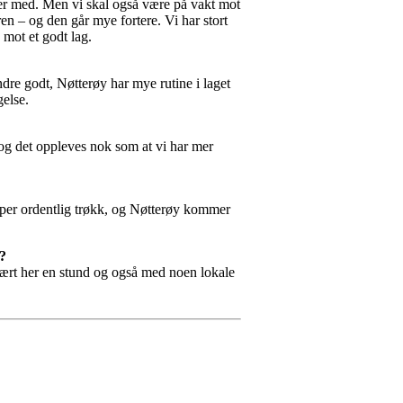
river med. Men vi skal også være på vakt mot
eren – og den går mye fortere. Vi har stort
g mot et godt lag.
randre godt, Nøtterøy har mye rutine i laget
gelse.
, og det oppleves nok som at vi har mer
per ordentlig trøkk, og Nøtterøy kommer
å?
 vært her en stund og også med noen lokale