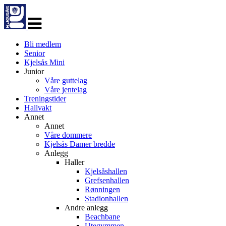
Veksle
navigasjon
Bli medlem
Senior
Kjelsås Mini
Junior
Våre guttelag
Våre jentelag
Treningstider
Hallvakt
Annet
Annet
Våre dommere
Kjelsås Damer bredde
Anlegg
Haller
Kjelsåshallen
Grefsenhallen
Rønningen
Stadionhallen
Andre anlegg
Beachbane
Utegymmen