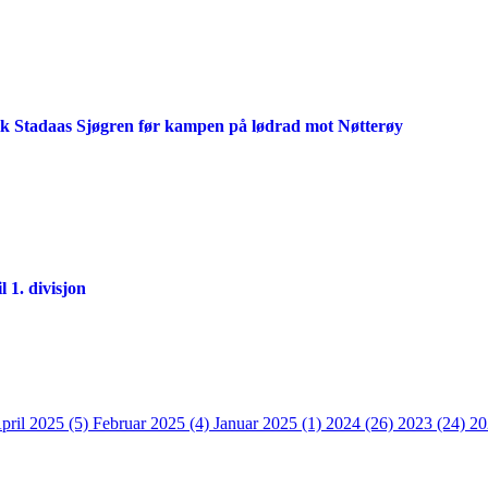
ik Stadaas Sjøgren før kampen på lødrad mot Nøtterøy
 1. divisjon
pril 2025 (5)
Februar 2025 (4)
Januar 2025 (1)
2024 (26)
2023 (24)
20