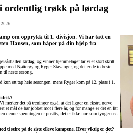
i ordentlig trøkk på lørdag
r 2026
amp om opprykk til 1. divisjon. Vi har tatt en
sten Hansen, som håper på din hjelp fra
lsåshallen lørdag, og vinner hjemmelaget tar vi et stort skritt
uppe med Nøtterøy og Ryger Stavanger, og det er de to beste
n til neste sesong.
ed kun ett tap hele sesongen, mens Ryger kom på 12. plass i 1.
Did
rik?
 Vi merker det på treninger også, at det ligger en ekstra nerve
ært et mål de har jobbet mot i flere år, og for mange er det en litt
en denne spenningen er positiv, det er ikke noe som tynger oss.
ed ti seire på de siste elleve kampene. Hvor viktig er det?