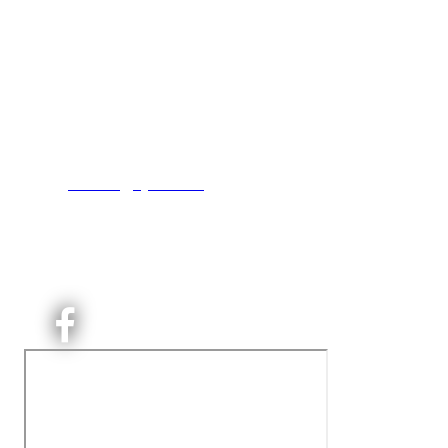
Kjelsås IL
Engebråtveien 11
inng. Neptunveien 8 -12
0493 Oslo
T:
9191 1913
E:
kontoret@kjelsaas.no
Orgnr: ‍975 663 450
Kjelsås Idrettslag ble etablert i 1913. Vi er et idrettslag 