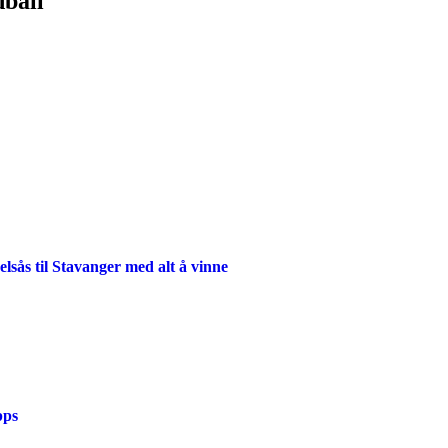
dball
lsås til Stavanger med alt å vinne
pps