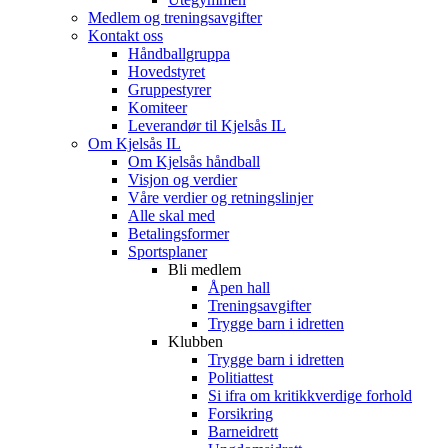
Medlem og treningsavgifter
Kontakt oss
Håndballgruppa
Hovedstyret
Gruppestyrer
Komiteer
Leverandør til Kjelsås IL
Om Kjelsås IL
Om Kjelsås håndball
Visjon og verdier
Våre verdier og retningslinjer
Alle skal med
Betalingsformer
Sportsplaner
Bli medlem
Åpen hall
Treningsavgifter
Trygge barn i idretten
Klubben
Trygge barn i idretten
Politiattest
Si ifra om kritikkverdige forhold
Forsikring
Barneidrett