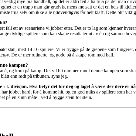
ilt veldig mye bra håndball, og det er aldri feil å ha trua på det man d
trygghet er en trapp man går gradvis, mens motsatt er det en heis til kjell
miste trua selv om ikke alle nødvendigvis får helt klaff. Dette blir vikti
bli?
hvert fall ett av scenariene vi jobber etter. Det er to lag som kjenner hve
r mange dyktige spillere som kan skape resultater ut av én og samme beve
pakt stall, med 14-16 spillere. Vi er trygge på de grepene som fungerer
tterøy. De er mer rutinerte, og gode på å skape rom med ball.
denne kampen?
g små, og kom på kamp. Det vil bli rammer rundt denne kampen som ska
blått enn rødt på tribunen, syns jeg.
lte i 1. divisjon. Hva betyr det for deg og laget å være der dere er n
m har jobbet hardt for å komme hit, og en god miks av spillere som har
det på en sunn måte - ved å bygge stein for stein.