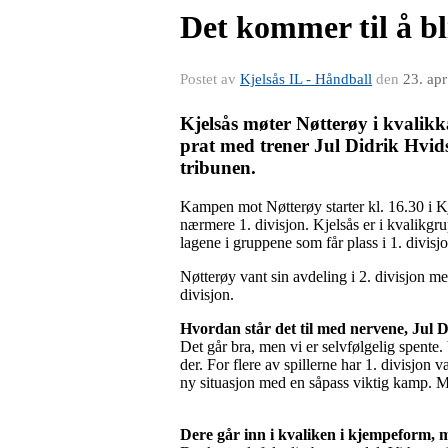
Det kommer til å bl
Postet av
Kjelsås IL - Håndball
den
23. ap
Kjelsås møter Nøtterøy i kvalikk
prat med trener Jul Didrik Hvid
tribunen.
Kampen mot Nøtterøy starter kl. 16.30 i Kje
nærmere 1. divisjon. Kjelsås er i kvalikgr
lagene i gruppene som får plass i 1. divisjo
Nøtterøy vant sin avdeling i 2. divisjon m
divisjon.
Hvordan står det til med nervene, Jul 
Det går bra, men vi er selvfølgelig spente.
der. For flere av spillerne har 1. divisjon v
ny situasjon med en såpass viktig kamp. M
Dere går inn i kvaliken i kjempeform, m