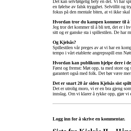
Det kan selvfølgelig bety en del. Vi har sp
en følelse av falsk trygghet. Selvtillit og 
fokus på den mentale biten, at vi ikke skal 
Hvordan tror du kampen kommer til å 
Jeg tror det kommer til å bli tett, det er i 
sitt og er ganske sta i spillestilen. De ha
Og Kjelsås?
Spillestilen vår preges av at vi har en kom
tempo i vårt etablerte angrepsspill enn Nø
Hvordan kan publikum hjelpe dere i 
Først og fremst: Møt opp, ta med store o
garantert også med folk. Det bør være mer 
Det er snart 20 år siden Kjelsås sist spi
Det er utrolig moro, vi er en bra gjeng so
innslag. Om vi klarer å rykke opp, gjør vi 
Logg inn for å skrive en kommentar.