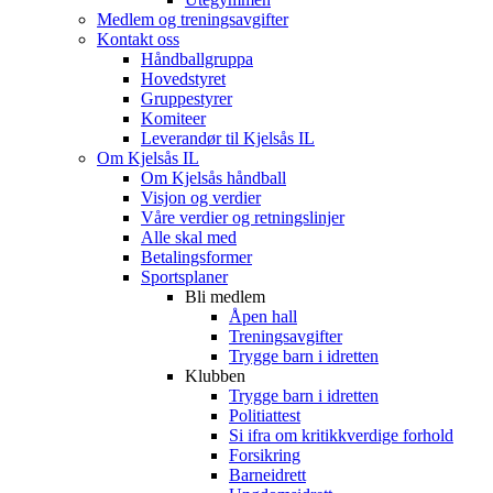
Medlem og treningsavgifter
Kontakt oss
Håndballgruppa
Hovedstyret
Gruppestyrer
Komiteer
Leverandør til Kjelsås IL
Om Kjelsås IL
Om Kjelsås håndball
Visjon og verdier
Våre verdier og retningslinjer
Alle skal med
Betalingsformer
Sportsplaner
Bli medlem
Åpen hall
Treningsavgifter
Trygge barn i idretten
Klubben
Trygge barn i idretten
Politiattest
Si ifra om kritikkverdige forhold
Forsikring
Barneidrett