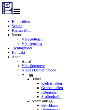
Veksle
navigasjon
Bli medlem
Senior
Kjelsås Mini
Junior
Våre guttelag
Våre jentelag
Treningstider
Hallvakt
Annet
Annet
Våre dommere
Kjelsås Damer bredde
Anlegg
Haller
Kjelsåshallen
Grefsenhallen
Rønningen
Stadionhallen
Andre anlegg
Beachbane
Utegymmen