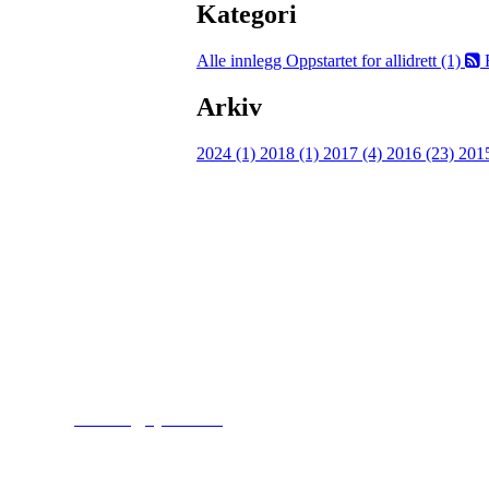
Kategori
Alle innlegg
Oppstartet for allidrett (1)
Arkiv
2024 (1)
2018 (1)
2017 (4)
2016 (23)
201
Kjelsås IL
Engebråtveien 11
inng. Neptunveien 8 -12
0493 Oslo
T:
9191 1913
E:
kontoret@kjelsaas.no
Orgnr: ‍975 663 450