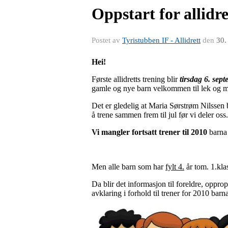
Oppstart for allidre
Postet av
Tyristubben IF - Allidrett
den
30.
Hei!
Første allidretts trening blir
tirsdag 6. sep
gamle og nye barn velkommen til lek og mo
Det er gledelig at Maria Sørstrøm Nilssen 
å trene sammen frem til jul før vi deler oss.
Vi mangler fortsatt trener til 2010
barna 
Men alle barn som har
fylt 4.
år tom. 1.kla
Da blir det informasjon til foreldre, oppro
avklaring i forhold til trener for 2010 barn