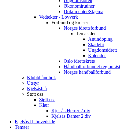
Ungdomsidrett
Økonomirutiner
Dokumenter/Skjema
Vedtekter - Lovverk
Forbund og kretser
Norges idrettsforbund
Temasider
Antindoping
Skadefri
Ungdomsidrett
Kalender
Oslo idrettskrets
Håndballforbundet region øst
Norges håndballforbund
Klubbhåndbok
Utstyr
Kjelsåsblå
Støtt oss
Støtt oss
Klær
Kjelsås Herrer 2.div
Kjelsås Damer 2.div
Kjelsås IL hovedside
Temaer