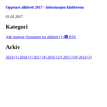
Oppstart allidrett 2017 - Informasjon klubbrenn
01.01.2017
Kategori
Alle innlegg
Oppstartet for allidrett (1)
RSS
Arkiv
2024 (1)
2018 (1)
2017 (4)
2016 (23)
2015 (19)
2014 (2)
Kjelsås IL
Engebråtveien 11
inng. Neptunveien 8 -12
0493 Oslo