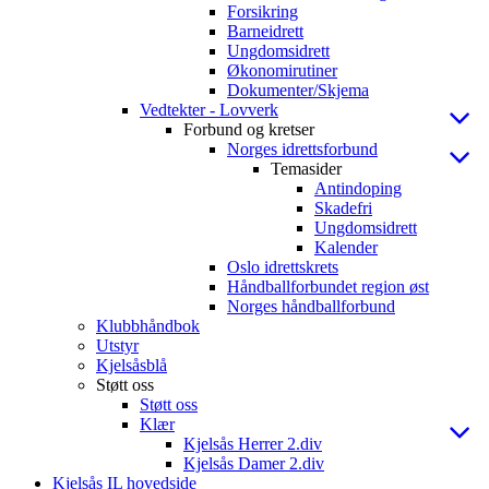
Forsikring
Barneidrett
Ungdomsidrett
Økonomirutiner
Dokumenter/Skjema
Vedtekter - Lovverk
Forbund og kretser
Norges idrettsforbund
Temasider
Antindoping
Skadefri
Ungdomsidrett
Kalender
Oslo idrettskrets
Håndballforbundet region øst
Norges håndballforbund
Klubbhåndbok
Utstyr
Kjelsåsblå
Støtt oss
Støtt oss
Klær
Kjelsås Herrer 2.div
Kjelsås Damer 2.div
Kjelsås IL hovedside