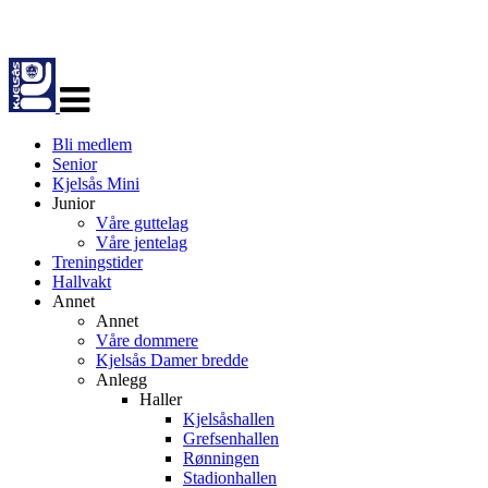
Veksle
navigasjon
Bli medlem
Senior
Kjelsås Mini
Junior
Våre guttelag
Våre jentelag
Treningstider
Hallvakt
Annet
Annet
Våre dommere
Kjelsås Damer bredde
Anlegg
Haller
Kjelsåshallen
Grefsenhallen
Rønningen
Stadionhallen