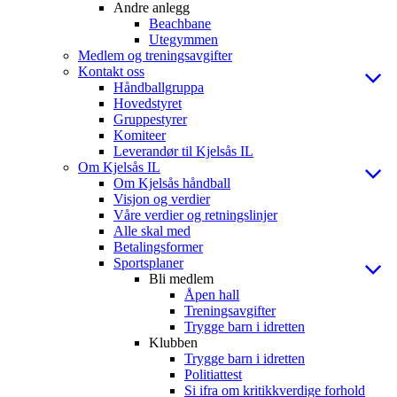
Andre anlegg
Beachbane
Utegymmen
Medlem og treningsavgifter
Kontakt oss
Håndballgruppa
Hovedstyret
Gruppestyrer
Komiteer
Leverandør til Kjelsås IL
Om Kjelsås IL
Om Kjelsås håndball
Visjon og verdier
Våre verdier og retningslinjer
Alle skal med
Betalingsformer
Sportsplaner
Bli medlem
Åpen hall
Treningsavgifter
Trygge barn i idretten
Klubben
Trygge barn i idretten
Politiattest
Si ifra om kritikkverdige forhold