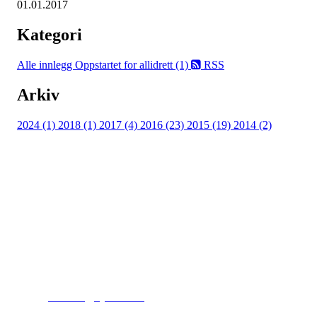
01.01.2017
Kategori
Alle innlegg
Oppstartet for allidrett (1)
RSS
Arkiv
2024 (1)
2018 (1)
2017 (4)
2016 (23)
2015 (19)
2014 (2)
Kjelsås IL
Engebråtveien 11
inng. Neptunveien 8 -12
0493 Oslo
T:
9191 1913
E:
kontoret@kjelsaas.no
Orgnr: ‍975 663 450