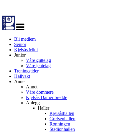
Veksle
navigasjon
Bli medlem
Senior
Kjelsås Mini
Junior
Våre guttelag
Våre jentelag
Treningstider
Hallvakt
Annet
Annet
Våre dommere
Kjelsås Damer bredde
Anlegg
Haller
Kjelsåshallen
Grefsenhallen
Rønningen
Stadionhallen