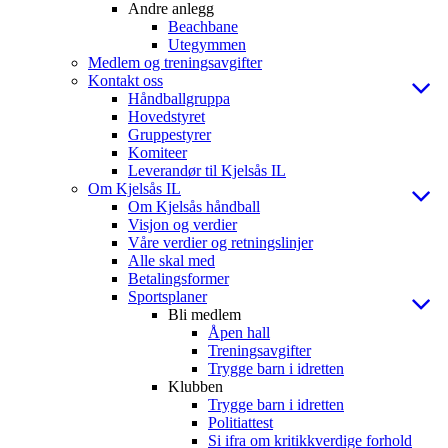
Andre anlegg
Beachbane
Utegymmen
Medlem og treningsavgifter
Kontakt oss
Håndballgruppa
Hovedstyret
Gruppestyrer
Komiteer
Leverandør til Kjelsås IL
Om Kjelsås IL
Om Kjelsås håndball
Visjon og verdier
Våre verdier og retningslinjer
Alle skal med
Betalingsformer
Sportsplaner
Bli medlem
Åpen hall
Treningsavgifter
Trygge barn i idretten
Klubben
Trygge barn i idretten
Politiattest
Si ifra om kritikkverdige forhold