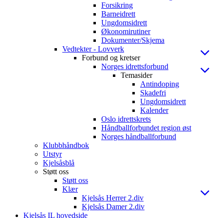
Forsikring
Barneidrett
Ungdomsidrett
Økonomirutiner
Dokumenter/Skjema
Vedtekter - Lovverk
Forbund og kretser
Norges idrettsforbund
Temasider
Antindoping
Skadefri
Ungdomsidrett
Kalender
Oslo idrettskrets
Håndballforbundet region øst
Norges håndballforbund
Klubbhåndbok
Utstyr
Kjelsåsblå
Støtt oss
Støtt oss
Klær
Kjelsås Herrer 2.div
Kjelsås Damer 2.div
Kjelsås IL hovedside