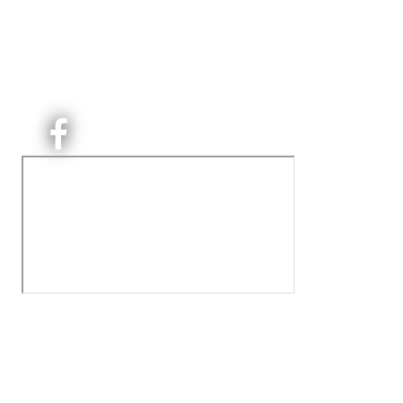
Kjelsås Idrettslag ble etablert i 1913. Vi er et idrettslag
på Nordre Aker med sterk lokaltilhøriget. I Kjelsås er
det håndballtilbud til barn, ungdom og voksne.