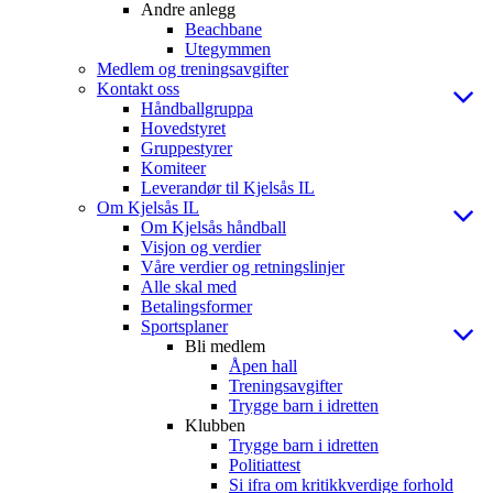
Andre anlegg
Beachbane
Utegymmen
Medlem og treningsavgifter
Kontakt oss
Håndballgruppa
Hovedstyret
Gruppestyrer
Komiteer
Leverandør til Kjelsås IL
Om Kjelsås IL
Om Kjelsås håndball
Visjon og verdier
Våre verdier og retningslinjer
Alle skal med
Betalingsformer
Sportsplaner
Bli medlem
Åpen hall
Treningsavgifter
Trygge barn i idretten
Klubben
Trygge barn i idretten
Politiattest
Si ifra om kritikkverdige forhold