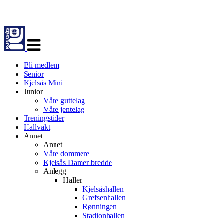
Veksle
navigasjon
Bli medlem
Senior
Kjelsås Mini
Junior
Våre guttelag
Våre jentelag
Treningstider
Hallvakt
Annet
Annet
Våre dommere
Kjelsås Damer bredde
Anlegg
Haller
Kjelsåshallen
Grefsenhallen
Rønningen
Stadionhallen