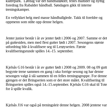
klatrepark. Lørdag var det håndballøkter, felles måltider og nyttig
foredrag fra Rabalder håndball. Søndagen gikk til interne
treningskamper.
En vellykket helg med masse håndballglede. Takk til foreldre og
oppmenn som stilte opp denne helgen.
Jenter junior består i år av jenter født i 2006 og 2007. Samme er det
på guttesiden, men med flest gutter født i 2007. Sesongens største
utfordring blir å kvalifisere seg til Lerøyserien. Første
kvalifiseringsrunde spilles 14.-15. september.
Kjelsås G16 består i år av gutter født i 2008 og 2009. 08 og 09 gutt
begynte trene sammen en gang i uka forrige sesong og har denne
sesongen valgt å slå sammen til en felles treningsgruppe. For denne
gjengen er det Bringserien som er det store målet. Kvalifisering til
Bringserien spilles også 14.-15.september. Kjelsås G16 skal til Tot
for å spille kvalik.
Kjelsås J16 var også på treningsleir denne helgen. 2008 jentene var