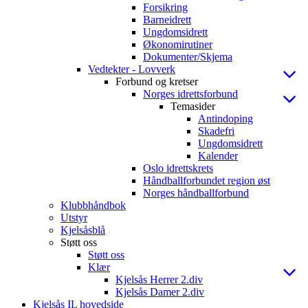
Forsikring
Barneidrett
Ungdomsidrett
Økonomirutiner
Dokumenter/Skjema
Vedtekter - Lovverk
Forbund og kretser
Norges idrettsforbund
Temasider
Antindoping
Skadefri
Ungdomsidrett
Kalender
Oslo idrettskrets
Håndballforbundet region øst
Norges håndballforbund
Klubbhåndbok
Utstyr
Kjelsåsblå
Støtt oss
Støtt oss
Klær
Kjelsås Herrer 2.div
Kjelsås Damer 2.div
Kjelsås IL hovedside