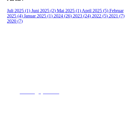
Juli 2025 (1)
Juni 2025 (2)
Mai 2025 (1)
April 2025 (5)
Februar
2025 (4)
Januar 2025 (1)
2024 (26)
2023 (24)
2022 (5)
2021 (7)
2020 (7)
Kjelsås IL
Engebråtveien 11
inng. Neptunveien 8 -12
0493 Oslo
T:
9191 1913
E:
kontoret@kjelsaas.no
Orgnr: ‍975 663 450
Kjelsås Idrettslag ble etablert i 1913. Vi er et idrettslag
på Nordre Aker med sterk lokaltilhøriget. I Kjelsås er
det håndballtilbud til barn, ungdom og voksne.