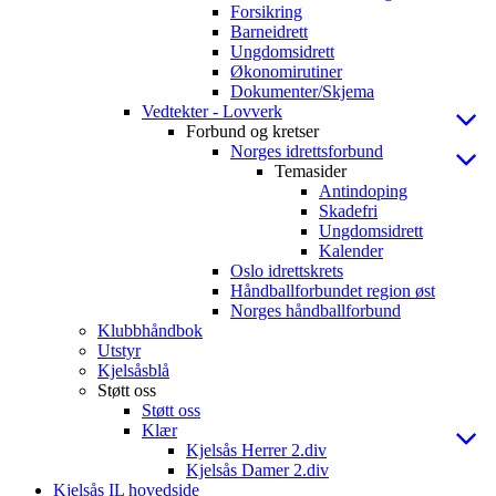
Forsikring
Barneidrett
Ungdomsidrett
Økonomirutiner
Dokumenter/Skjema
Vedtekter - Lovverk
Forbund og kretser
Norges idrettsforbund
Temasider
Antindoping
Skadefri
Ungdomsidrett
Kalender
Oslo idrettskrets
Håndballforbundet region øst
Norges håndballforbund
Klubbhåndbok
Utstyr
Kjelsåsblå
Støtt oss
Støtt oss
Klær
Kjelsås Herrer 2.div
Kjelsås Damer 2.div
Kjelsås IL hovedside