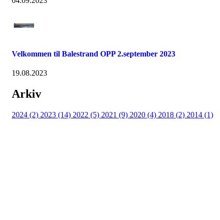
04.09.2023
Velkommen til Balestrand OPP 2.september 2023
19.08.2023
Arkiv
2024 (2)
2023 (14)
2022 (5)
2021 (9)
2020 (4)
2018 (2)
2014 (1)
Kjelsås IL
Engebråtveien 11
inng. Neptunveien 8 -12
0493 Oslo