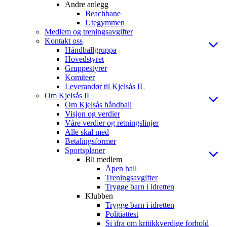
Andre anlegg
Beachbane
Utegymmen
Medlem og treningsavgifter
Kontakt oss
Håndballgruppa
Hovedstyret
Gruppestyrer
Komiteer
Leverandør til Kjelsås IL
Om Kjelsås IL
Om Kjelsås håndball
Visjon og verdier
Våre verdier og retningslinjer
Alle skal med
Betalingsformer
Sportsplaner
Bli medlem
Åpen hall
Treningsavgifter
Trygge barn i idretten
Klubben
Trygge barn i idretten
Politiattest
Si ifra om kritikkverdige forhold