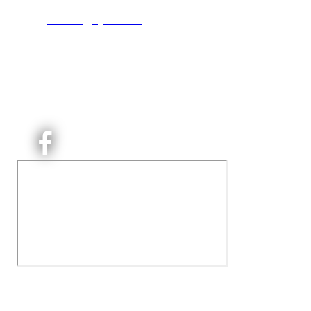
T:
9191 1913
E:
kontoret@kjelsaas.no
Orgnr: ‍975 663 450
Kjelsås Idrettslag ble etablert i 1913. Vi er et idrettslag
på Nordre Aker med sterk lokaltilhøriget. I Kjelsås er
det håndballtilbud til barn, ungdom og voksne.