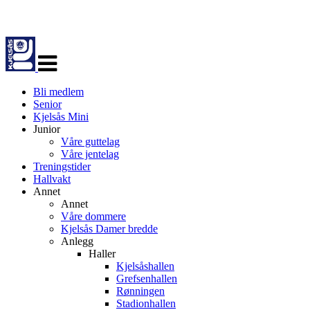
Veksle
navigasjon
Bli medlem
Senior
Kjelsås Mini
Junior
Våre guttelag
Våre jentelag
Treningstider
Hallvakt
Annet
Annet
Våre dommere
Kjelsås Damer bredde
Anlegg
Haller
Kjelsåshallen
Grefsenhallen
Rønningen
Stadionhallen