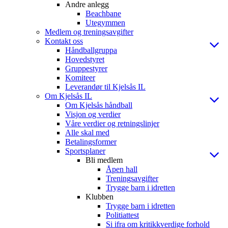
Andre anlegg
Beachbane
Utegymmen
Medlem og treningsavgifter
Kontakt oss
Håndballgruppa
Hovedstyret
Gruppestyrer
Komiteer
Leverandør til Kjelsås IL
Om Kjelsås IL
Om Kjelsås håndball
Visjon og verdier
Våre verdier og retningslinjer
Alle skal med
Betalingsformer
Sportsplaner
Bli medlem
Åpen hall
Treningsavgifter
Trygge barn i idretten
Klubben
Trygge barn i idretten
Politiattest
Si ifra om kritikkverdige forhold