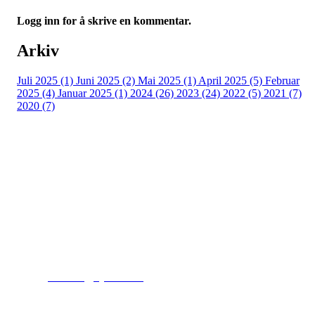
Logg inn for å skrive en kommentar.
Arkiv
Juli 2025 (1)
Juni 2025 (2)
Mai 2025 (1)
April 2025 (5)
Februar
2025 (4)
Januar 2025 (1)
2024 (26)
2023 (24)
2022 (5)
2021 (7)
2020 (7)
Kjelsås IL
Engebråtveien 11
inng. Neptunveien 8 -12
0493 Oslo
T:
9191 1913
E:
kontoret@kjelsaas.no
Orgnr: ‍975 663 450