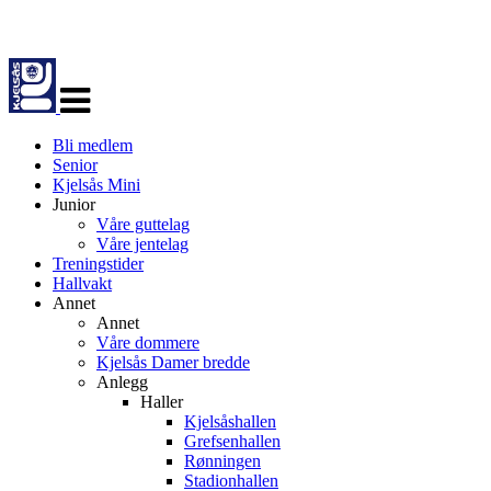
Veksle
navigasjon
Bli medlem
Senior
Kjelsås Mini
Junior
Våre guttelag
Våre jentelag
Treningstider
Hallvakt
Annet
Annet
Våre dommere
Kjelsås Damer bredde
Anlegg
Haller
Kjelsåshallen
Grefsenhallen
Rønningen
Stadionhallen