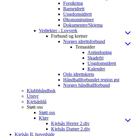
Forsikring
Barneidrett
Ungdomsidrett
Økonomirutiner
Dokumenter/Skjema
Vedtekter - Lovverk
Forbund og kretser
Norges idrettsforbund
Temasider
Antindoping
Skadefri
Ungdomsidrett
Kalender
Oslo idrettskrets
Håndballforbundet region øst
Norges håndballforbund
Klubbhåndbok
Utstyr
Kjelsåsblå
Støtt oss
Støtt oss
Klær
Kjelsås Herrer 2.div
Kjelsås Damer 2.div
Kjelsås IL hovedside