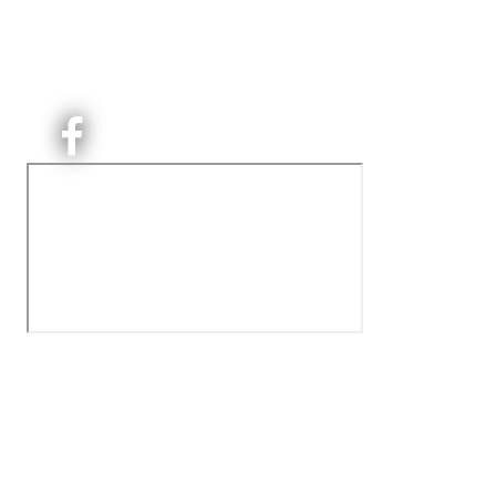
Kjelsås Idrettslag ble etablert i 1913. Vi er et idrettslag
på Nordre Aker med sterk lokaltilhøriget. I Kjelsås er
det håndballtilbud til barn, ungdom og voksne.