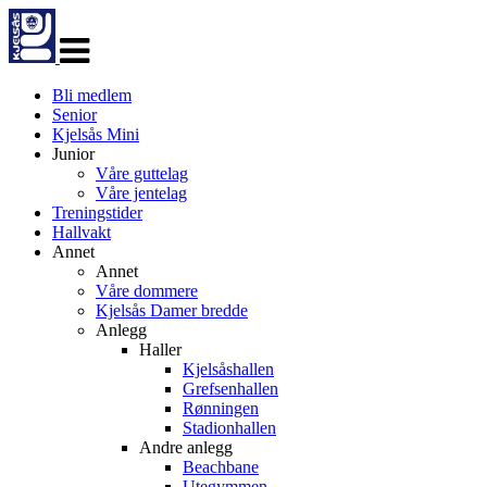
Veksle
navigasjon
Bli medlem
Senior
Kjelsås Mini
Junior
Våre guttelag
Våre jentelag
Treningstider
Hallvakt
Annet
Annet
Våre dommere
Kjelsås Damer bredde
Anlegg
Haller
Kjelsåshallen
Grefsenhallen
Rønningen
Stadionhallen
Andre anlegg
Beachbane
Utegymmen