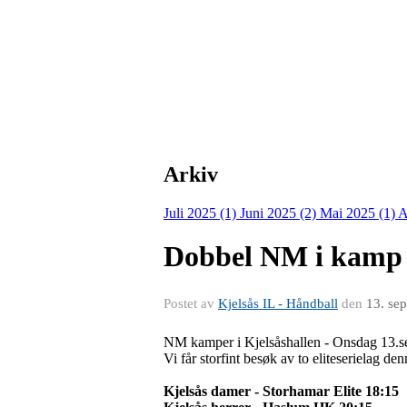
Arkiv
Juli 2025 (1)
Juni 2025 (2)
Mai 2025 (1)
A
Dobbel NM i kamp i
Postet av
Kjelsås IL - Håndball
den
13. se
NM kamper i Kjelsåshallen - Onsdag 13.
Vi får storfint besøk av to eliteserielag d
Kjelsås damer - Storhamar Elite 18:15