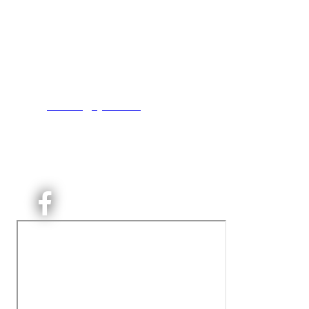
Kjelsås IL
Engebråtveien 11
inng. Neptunveien 8 -12
0493 Oslo
T:
9191 1913
E:
kontoret@kjelsaas.no
Orgnr: ‍975 663 450
Kjelsås Idrettslag ble etablert i 1913. Vi er et idrettslag 