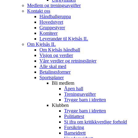
Medlem og treningsavgifter
Kontakt oss
Håndballgruppa
Hovedstyret
Gruppestyrer
Komiteer
Leverandør til Kjelsås IL
Om Kjelsås IL
Om Kjelsås håndball
Visjon og verdier
Våre verdier og retningslinjer
Alle skal med
Betalingsformer
Sportsplaner
Bli medlem
Åpen hall
Treningsavgifter
Trygge barn i idretten
Klubben
Trygge barn i idretten
Politiattest
Si ifra om kritikkverdige forhold
Forsikring
Barneidrett