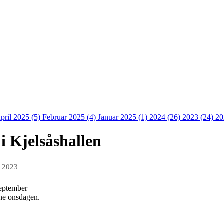
pril 2025 (5)
Februar 2025 (4)
Januar 2025 (1)
2024 (26)
2023 (24)
20
 Kjelsåshallen
p 2023
september
enne onsdagen.