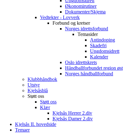
Ungdomsidrett
Økonomirutiner
Dokumenter/Skjema
Vedtekter - Lovverk
Forbund og kretser
Norges idrettsforbund
Temasider
Antindoping
Skadefri
Ungdomsidrett
Kalender
Oslo idrettskrets
Håndballforbundet region øst
Norges håndballforbund
Klubbhåndbok
Utstyr
Kjelsåsblå
Støtt oss
Støtt oss
Klær
Kjelsås Herrer 2.div
Kjelsås Damer 2.div
Kjelsås IL hovedside
Temaer