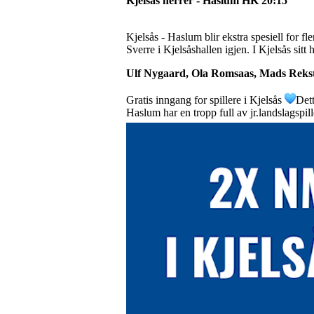
Kjelsås herrer - Haslum HK 20:15
Kjelsås - Haslum blir ekstra spesiell for fl
Sverre i Kjelsåshallen igjen. I Kjelsås sitt 
Ulf Nygaard, Ola Romsaas, Mads Rekst
Gratis inngang for spillere i Kjelsås
Dett
Haslum har en tropp full av jr.landslagspil