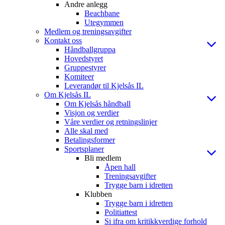
Andre anlegg
Beachbane
Utegymmen
Medlem og treningsavgifter
Kontakt oss
Håndballgruppa
Hovedstyret
Gruppestyrer
Komiteer
Leverandør til Kjelsås IL
Om Kjelsås IL
Om Kjelsås håndball
Visjon og verdier
Våre verdier og retningslinjer
Alle skal med
Betalingsformer
Sportsplaner
Bli medlem
Åpen hall
Treningsavgifter
Trygge barn i idretten
Klubben
Trygge barn i idretten
Politiattest
Si ifra om kritikkverdige forhold