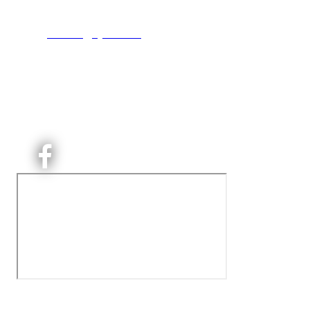
T:
9191 1913
E:
kontoret@kjelsaas.no
Orgnr: ‍975 663 450
Kjelsås Idrettslag ble etablert i 1913. Vi er et idrettslag
på Nordre Aker med sterk lokaltilhøriget. I Kjelsås er
det håndballtilbud til barn, ungdom og voksne.