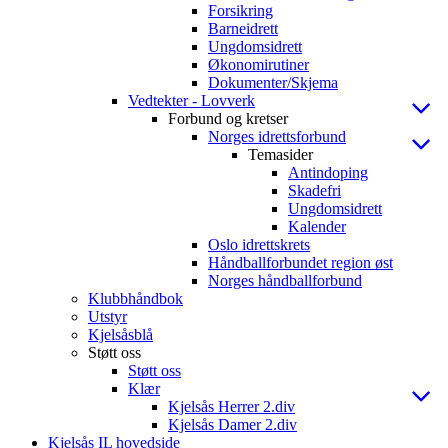
Forsikring
Barneidrett
Ungdomsidrett
Økonomirutiner
Dokumenter/Skjema
Vedtekter - Lovverk
Forbund og kretser
Norges idrettsforbund
Temasider
Antindoping
Skadefri
Ungdomsidrett
Kalender
Oslo idrettskrets
Håndballforbundet region øst
Norges håndballforbund
Klubbhåndbok
Utstyr
Kjelsåsblå
Støtt oss
Støtt oss
Klær
Kjelsås Herrer 2.div
Kjelsås Damer 2.div
Kjelsås IL hovedside