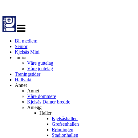
Veksle
navigasjon
Bli medlem
Senior
Kjelsås Mini
Junior
Våre guttelag
Våre jentelag
Treningstider
Hallvakt
Annet
Annet
Våre dommere
Kjelsås Damer bredde
Anlegg
Haller
Kjelsåshallen
Grefsenhallen
Rønningen
Stadionhallen