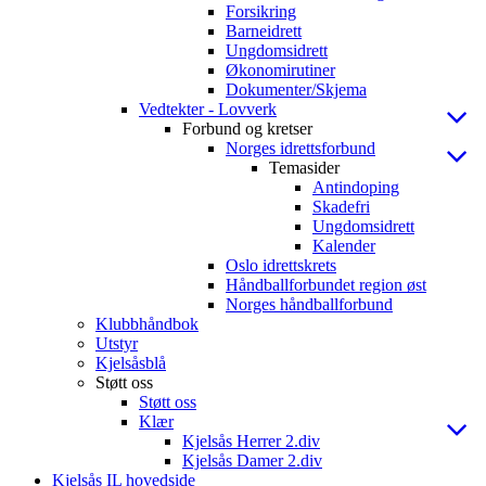
Forsikring
Barneidrett
Ungdomsidrett
Økonomirutiner
Dokumenter/Skjema
Vedtekter - Lovverk
Forbund og kretser
Norges idrettsforbund
Temasider
Antindoping
Skadefri
Ungdomsidrett
Kalender
Oslo idrettskrets
Håndballforbundet region øst
Norges håndballforbund
Klubbhåndbok
Utstyr
Kjelsåsblå
Støtt oss
Støtt oss
Klær
Kjelsås Herrer 2.div
Kjelsås Damer 2.div
Kjelsås IL hovedside