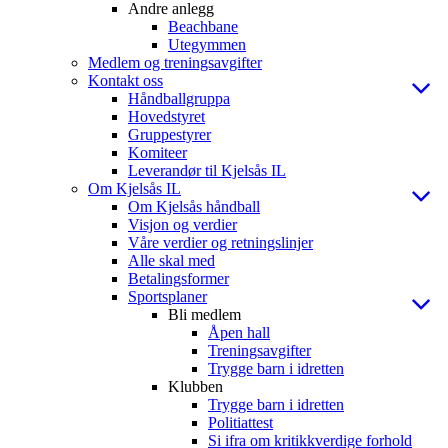
Andre anlegg
Beachbane
Utegymmen
Medlem og treningsavgifter
Kontakt oss
Håndballgruppa
Hovedstyret
Gruppestyrer
Komiteer
Leverandør til Kjelsås IL
Om Kjelsås IL
Om Kjelsås håndball
Visjon og verdier
Våre verdier og retningslinjer
Alle skal med
Betalingsformer
Sportsplaner
Bli medlem
Åpen hall
Treningsavgifter
Trygge barn i idretten
Klubben
Trygge barn i idretten
Politiattest
Si ifra om kritikkverdige forhold