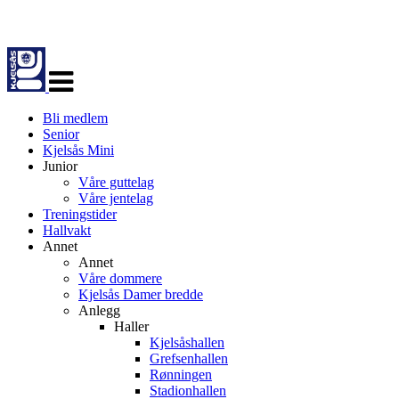
Veksle
navigasjon
Bli medlem
Senior
Kjelsås Mini
Junior
Våre guttelag
Våre jentelag
Treningstider
Hallvakt
Annet
Annet
Våre dommere
Kjelsås Damer bredde
Anlegg
Haller
Kjelsåshallen
Grefsenhallen
Rønningen
Stadionhallen