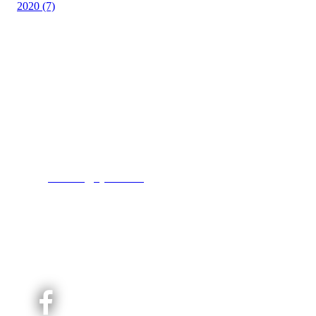
2020 (7)
Kjelsås IL
Engebråtveien 11
inng. Neptunveien 8 -12
0493 Oslo
T:
9191 1913
E:
kontoret@kjelsaas.no
Orgnr: ‍975 663 450
Kjelsås Idrettslag ble etablert i 1913. Vi er et idrettslag
på Nordre Aker med sterk lokaltilhøriget. I Kjelsås er
det håndballtilbud til barn, ungdom og voksne.