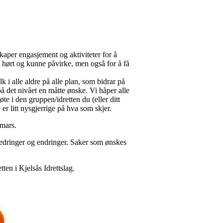
aper engasjement og aktiviteter for å
i hørt og kunne påvirke, men også for å få
lk i alle aldre på alle plan, som bidrar på
på det nivået en måtte ønske. Vi håper alle
møte i den gruppen/idretten du (eller ditt
er litt nysgjerrige på hva som skjer.
 mars.
bedringer og endringer. Saker som ønskes
tten i Kjelsås Idrettslag.