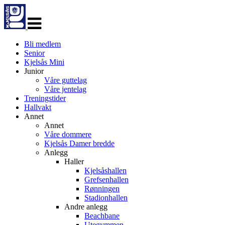
Veksle
navigasjon
Bli medlem
Senior
Kjelsås Mini
Junior
Våre guttelag
Våre jentelag
Treningstider
Hallvakt
Annet
Annet
Våre dommere
Kjelsås Damer bredde
Anlegg
Haller
Kjelsåshallen
Grefsenhallen
Rønningen
Stadionhallen
Andre anlegg
Beachbane
Utegymmen