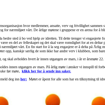
emsorganisasjon hvor medlemmer, ansatte, verv og frivillighet sammen sk
og for nærmiljøet vårt. De årlige møtene i gruppene er en arena for å bl
a bedre sted å bo ved hjelp av idretten. Til dette trenger vi engasjerte fo
være en del av felleskapet og det skal være romslighet for at en deltar 
 i nærmiljøet vårt. En fin start for å la seg engasjere er å delta på Årlig 
 møter opp, kanskje særlig de som ikke har andre verv i klubben, som bare 
, og skal avholdes hvert år innen utgangen av mars, i år er årsmøte 22.
ldes innen utgangen av mars. På årlig møte i ønsker vi innspill til for
n uke før møte,
klikk her for å sende inn saker.
 meld deg inn
her:
Møtet er åpent for alle som har en tilknytning til idre