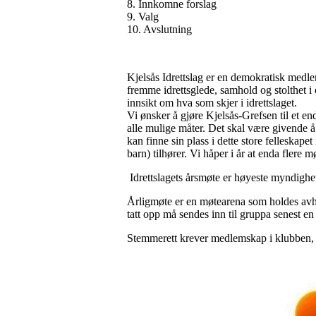
8. Innkomne forslag
9. Valg
10. Avslutning
Kjelsås Idrettslag er en demokratisk medl
fremme idrettsglede, samhold og stolthet i 
innsikt om hva som skjer i idrettslaget.
Vi ønsker å gjøre Kjelsås-Grefsen til et end
alle mulige måter. Det skal være givende å 
kan finne sin plass i dette store felleskapet
barn) tilhører. Vi håper i år at enda flere
Idrettslagets årsmøte er høyeste myndighet
Årligmøte er en møtearena som holdes avho
tatt opp må sendes inn til gruppa senest e
Stemmerett krever medlemskap i klubben,