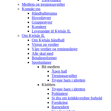
Medlem og treningsavgifter
Kontakt oss
Håndballgruppa
Hovedstyret
Gruppestyrer
Komiteer
Leverandør til Kjelsås IL
Om Kjelsås IL
Om Kjelsås håndball
Visjon og verdier
Våre verdier og retningslinjer
Alle skal med
Betalingsformer
Sportsplaner
Bli medlem
Åpen hall
Treningsavgifter
Trygge barn i idretten
Klubben
Trygge barn i idretten
Politiattest
Si ifra om kritikkverdige forhold
Forsikring
Barneidrett