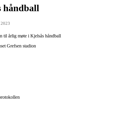
s håndball
n 2023
il årlig møte i Kjelsås håndball
set Grefsen stadion
protokollen