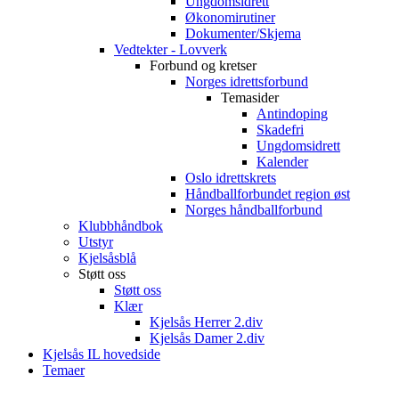
Ungdomsidrett
Økonomirutiner
Dokumenter/Skjema
Vedtekter - Lovverk
Forbund og kretser
Norges idrettsforbund
Temasider
Antindoping
Skadefri
Ungdomsidrett
Kalender
Oslo idrettskrets
Håndballforbundet region øst
Norges håndballforbund
Klubbhåndbok
Utstyr
Kjelsåsblå
Støtt oss
Støtt oss
Klær
Kjelsås Herrer 2.div
Kjelsås Damer 2.div
Kjelsås IL hovedside
Temaer