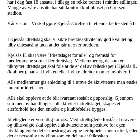
har i dag fast 18 ansatte, i tillegg en rekke trenere i mindre stillinger
Mange av våre ansatte har sitt kontor i klubbhuset på Grefsen
stadion.
Vår visjon - Vi skal gjøre Kjelsås/Grefsen til et enda bedre sted å b
I Kjelsås idrettslag skal vi sikre breddeaktivitet av god kvalitet og
tilby elitesatsing uten at det går ut over bredden.
Kjelsås IL skal være "Idrettslaget for alle" og fremstå for
medlemmene som et fleridrettslag. Medlemmer og de som er
tilknyttet idrettslaget skal føle at de er del av felleskapet i Kjelsås IL
(klubben), uansett hvilken eller hvilke idretter man er involvert i.
Alle medlemmer gis anledning til å utøve de aktivitetene man ønsk
innenfor idrettslaget.
Alle skal oppleve at de blir ivaretatt sosialt og sportslig. Gjennom
summen av handlinger i all aktivitet i idrettslaget, skapes et
eierforhold hos den enkelte og klubbfølelse bygges.
Idrettsglede er vesentlig for oss. Med idrettsglede forstås at utøvere
og tillitsvalgte skal oppleve aktivitetene som positive for egen
utvikling enten det er mestring av egne ferdigheter innen idrett, elle
det er personlig utvikling som en del av et fellesskap.