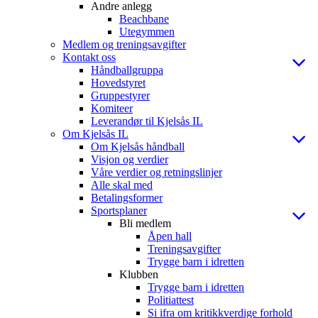
Andre anlegg
Beachbane
Utegymmen
Medlem og treningsavgifter
Kontakt oss
Håndballgruppa
Hovedstyret
Gruppestyrer
Komiteer
Leverandør til Kjelsås IL
Om Kjelsås IL
Om Kjelsås håndball
Visjon og verdier
Våre verdier og retningslinjer
Alle skal med
Betalingsformer
Sportsplaner
Bli medlem
Åpen hall
Treningsavgifter
Trygge barn i idretten
Klubben
Trygge barn i idretten
Politiattest
Si ifra om kritikkverdige forhold