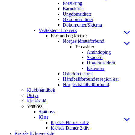
Forsikring
Barneidrett
Ungdomsidrett
Økonomirutiner
Dokumenter/Skjema
Vedtekter - Lovverk
Forbund og kretser
Norges idrettsforbund
Temasider
Antindoping
Skadefri
Ungdomsidrett
Kalender
Oslo idrettskrets
Håndballforbundet region øst
Norges håndballforbund
Klubbhåndbok
Utstyr
Kjelsåsblå
Støtt oss
Støtt oss
Klær
Kjelsås Herrer 2.div
Kjelsås Damer 2.div
Kjelsås IL hovedside