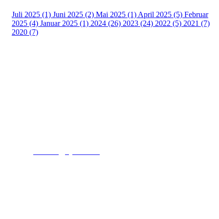
Juli 2025 (1)
Juni 2025 (2)
Mai 2025 (1)
April 2025 (5)
Februar
2025 (4)
Januar 2025 (1)
2024 (26)
2023 (24)
2022 (5)
2021 (7)
2020 (7)
Kjelsås IL
Engebråtveien 11
inng. Neptunveien 8 -12
0493 Oslo
T:
9191 1913
E:
kontoret@kjelsaas.no
Orgnr: ‍975 663 450
Kjelsås Idrettslag ble etablert i 1913. Vi er et idrettslag
på Nordre Aker med sterk lokaltilhøriget. I Kjelsås er
det håndballtilbud til barn, ungdom og voksne.