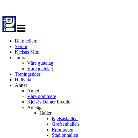
Veksle
navigasjon
Bli medlem
Senior
Kjelsås Mini
Junior
Våre guttelag
Våre jentelag
Treningstider
Hallvakt
Annet
Annet
Våre dommere
Kjelsås Damer bredde
Anlegg
Haller
Kjelsåshallen
Grefsenhallen
Rønningen
Stadionhallen