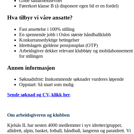
Gode samarbeidsevner
Førerkort klasse B (å disponere egen bil er en fordel)
Hva tilbyr vi våre ansatte?
Fast ansettelse i 100% stilling
En spennende jobb i Oslos største håndballklubb
Konkurransedyktige betingelser
Idrettslagets gjeldene pensjonsplan (OTP)
Arbeidsgiver dekker relevant klubbtøy og mobilabonnement
for stillingen
Annen informasjon
Søknadsfrist: Innkommende søknader vurderes løpende
Oppstart: Så snart som mulig
Sende søknad og CV, klikk her
.
Om arbeidsgiveren og klubben
Kjelsås IL har nesten 4000 medlemmer i syv idretter/grupper,
allidrett, alpin, basket, fotball, håndball, langrenn og paraidrett. Vi