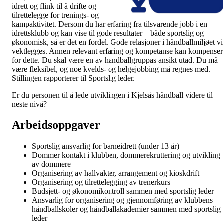
idrett og flink til å drifte og
tilrettelegge for trenings- og
kampaktivitet. Dersom du har erfaring fra tilsvarende jobb i en
idrettsklubb og kan vise til gode resultater – både sportslig og
økonomisk, så er det en fordel. Gode relasjoner i håndballmiljøet vi
vektlegges. Annen relevant erfaring og kompetanse kan kompenser
for dette. Du skal være en av håndballgruppas ansikt utad. Du må
være fleksibel, og noe kvelds- og helgejobbing må regnes med.
Stillingen rapporterer til Sportslig leder.
Er du personen til å lede utviklingen i Kjelsås håndball videre til
neste nivå?
Arbeidsoppgaver
Sportslig ansvarlig for barneidrett (under 13 år)
Dommer kontakt i klubben, dommerekruttering og utvikling
av dommere
Organisering av hallvakter, arrangement og kioskdrift
Organisering og tilrettelegging av trenerkurs
Budsjett- og økonomikontroll sammen med sportslig leder
Ansvarlig for organisering og gjennomføring av klubbens
håndballskoler og håndballakademier sammen med sportslig
leder