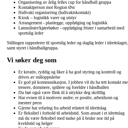
Organisering av årlig felles cup for håndball gruppa
Kontaktperson mot Region Øst
Hallvakt organisering (hallvaktskontakt)
Kiosk – logistikk varer og utstyr
Arrangement - planlegge, oppfølging og logistikk
Lønnslister/kjørebøker - oppfølging frister i samarbeid med
sportslig leder
Stillingen rapporterer til sportslig leder og daglig leder i idrettslaget,
samt styret i håndballgruppa.
Vi søker deg som
Er kreativ, ryddig og liker å ha god styring og kontroll og
drives av måloppnåelse
Er god på kommunikasjon. I jobben vil du ha tett kontakt m
trenere, dommere, spillere og foreldre i håndballen
Du bør også være flink til å utrykke deg skriftlig
Har evnen til å motivere andre; er positiv, arbeidsom og
mestrer press
Gjerne har erfaring fra arbeid relatert til idrettslag
Er fleksibel i forhold til arbeidstid. Som ansatt i et idrettslag
må du være fleksibel med tanke på å bruke noe tid på
kveldstid og helger