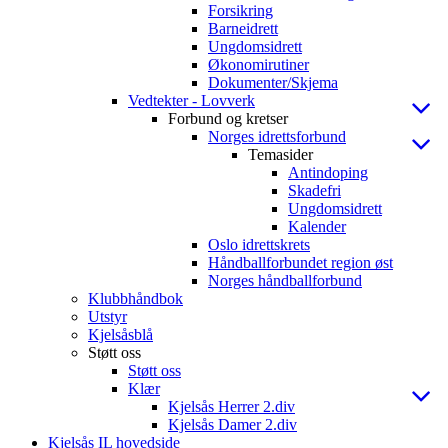
Forsikring
Barneidrett
Ungdomsidrett
Økonomirutiner
Dokumenter/Skjema
Vedtekter - Lovverk
Forbund og kretser
Norges idrettsforbund
Temasider
Antindoping
Skadefri
Ungdomsidrett
Kalender
Oslo idrettskrets
Håndballforbundet region øst
Norges håndballforbund
Klubbhåndbok
Utstyr
Kjelsåsblå
Støtt oss
Støtt oss
Klær
Kjelsås Herrer 2.div
Kjelsås Damer 2.div
Kjelsås IL hovedside