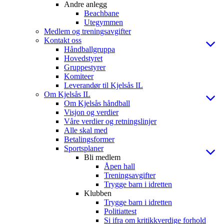
Andre anlegg
Beachbane
Utegymmen
Medlem og treningsavgifter
Kontakt oss
Håndballgruppa
Hovedstyret
Gruppestyrer
Komiteer
Leverandør til Kjelsås IL
Om Kjelsås IL
Om Kjelsås håndball
Visjon og verdier
Våre verdier og retningslinjer
Alle skal med
Betalingsformer
Sportsplaner
Bli medlem
Åpen hall
Treningsavgifter
Trygge barn i idretten
Klubben
Trygge barn i idretten
Politiattest
Si ifra om kritikkverdige forhold