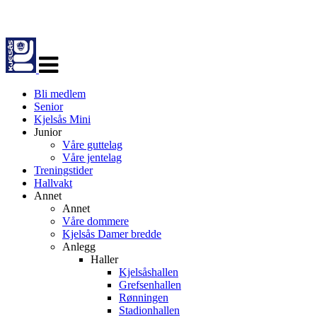
Veksle
navigasjon
Bli medlem
Senior
Kjelsås Mini
Junior
Våre guttelag
Våre jentelag
Treningstider
Hallvakt
Annet
Annet
Våre dommere
Kjelsås Damer bredde
Anlegg
Haller
Kjelsåshallen
Grefsenhallen
Rønningen
Stadionhallen