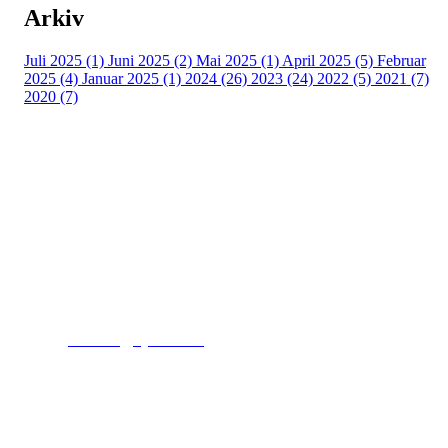
Arkiv
Juli 2025 (1)
Juni 2025 (2)
Mai 2025 (1)
April 2025 (5)
Februar
2025 (4)
Januar 2025 (1)
2024 (26)
2023 (24)
2022 (5)
2021 (7)
2020 (7)
Kjelsås IL
Engebråtveien 11
inng. Neptunveien 8 -12
0493 Oslo
T:
9191 1913
E:
kontoret@kjelsaas.no
Orgnr: ‍975 663 450
Kjelsås Idrettslag ble etablert i 1913. Vi er et idrettslag
på Nordre Aker med sterk lokaltilhøriget. I Kjelsås er