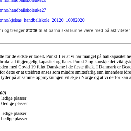
er.no/handballskoleuke26
er.no/handballskoleuke27
ger.no/kjelsas_handballskole_20120_10082020
 i og trenger
til at barna skal kunne være med på aktiviteter 
støtte
te for de eldste er todelt. Punkt 1 er at vi har mangel på hallkapasitet h
uke all tilgjengelig kapasitet og flater. Punkt 2 og kanskje det viktigste
rioden med Covid 19 fulgt Danskene i de fleste tiltak. I Danmark er Beac
or dette er at uteidrett anses som mindre smittefarlig enn innendørs idr
 tyder på at samme oppmykningen vil skje i Norge og at vi derfor kan 
:00)
 ledige plasser
 ledige plasser
 ledige plasser
 Ledige plasser