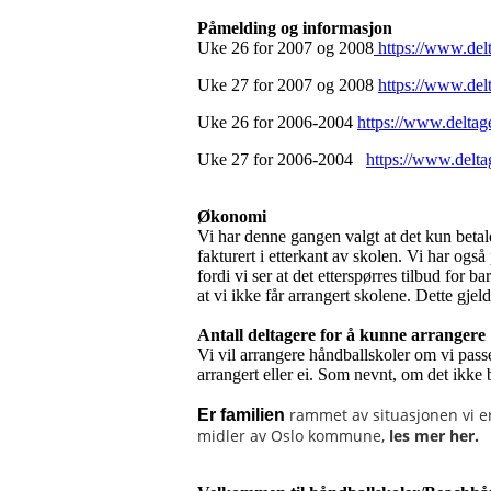
Påmelding og informasjon
Uke 26 for 2007 og 2008
https://www.del
Uke 27 for 2007 og 2008
https://www.de
Uke 26 for 2006-2004
https://www.delta
Uke 27 for 2006-2004
https://www.delt
Økonomi
Vi har denne gangen valgt at det kun betal
fakturert i etterkant av skolen. Vi har ogs
fordi vi ser at det etterspørres tilbud for b
at vi ikke får arrangert skolene. Dette gjel
Antall deltagere for å kunne arrangere
Vi vil arrangere håndballskoler om vi passe
arrangert eller ei. Som nevnt, om det ikke b
rammet av situasjonen vi er
Er familien
midler av Oslo kommune,
les mer her.