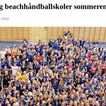
og beachhåndballskoler sommere
i 2020