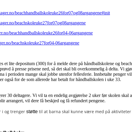
tager.no/beachhandballskoleuke26for07og08argangene#init
ltager.no/beachskoleuke27for07og08argangene
ger.no/beachhandballskoleuke26for04-06argangene
ager.no/beachskoleuke27for04-06argangene
es et lite depositum (300) for å melde dere på håndballskolene og beac
å prøvd å presse prisene ned, så det skal bli overkommelig å delta. Vi gjø
arna i perioden mange skal jobbe utenfor fellesferie. Innbetalte penger vil
der også for de som allerede har betalt for håndballskolen i uke 33.
rer 30 deltagere. Vi vil ta en endelig avgjørelse 2 uker før skolen skal 
lir arrangert, vil dere få beskjed og få refundert pengene.
 i og trenger
til at barna skal kunne være med på aktiviteter 
støtte