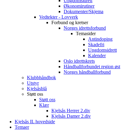
Ungdomsidrett
Økonomirutiner
Dokumenter/Skjema
Vedtekter - Lovverk
Forbund og kretser
Norges idrettsforbund
Temasider
Antindoping
Skadefri
Ungdomsidrett
Kalender
Oslo idrettskrets
Håndballforbundet region øst
Norges håndballforbund
Klubbhåndbok
Utstyr
Kjelsåsblå
Støtt oss
Støtt oss
Klær
Kjelsås Herrer 2.div
Kjelsås Damer 2.div
Kjelsås IL hovedside
Temaer