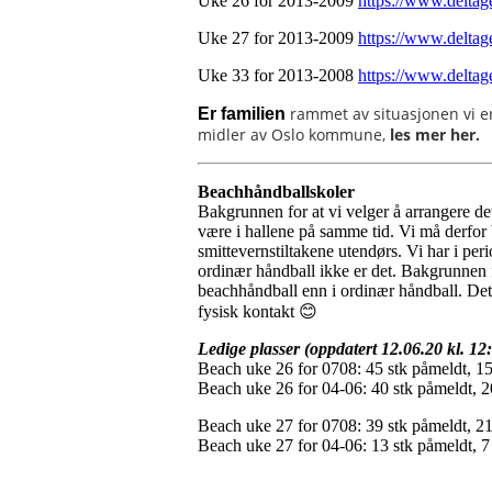
Uke 26 for 2013-2009
https://www.deltag
Uke 27 for 2013-2009
https://www.deltag
Uke 33 for 2013-2008
https://www.delta
rammet av situasjonen vi er
Er familien
midler av Oslo kommune,
les mer her.
Beachhåndballskoler
Bakgrunnen for at vi velger å arrangere det
være i hallene på samme tid. Vi må derfor br
smittevernstiltakene utendørs. Vi har i pe
ordinær håndball ikke er det. Bakgrunnen f
beachhåndball enn i ordinær håndball. Det
fysisk kontakt 😊
Ledige plasser (oppdatert 12.06.20 kl. 12
Beach uke 26 for 0708: 45 stk påmeldt, 15
Beach uke 26 for 04-06: 40 stk påmeldt, 20
Beach uke 27 for 0708: 39 stk påmeldt, 21
Beach uke 27 for 04-06: 13 stk påmeldt, 7