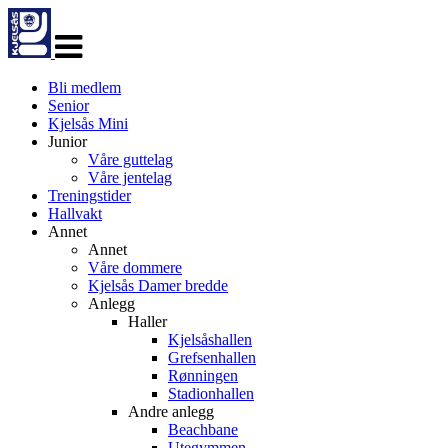
Veksle
navigasjon
Bli medlem
Senior
Kjelsås Mini
Junior
Våre guttelag
Våre jentelag
Treningstider
Hallvakt
Annet
Annet
Våre dommere
Kjelsås Damer bredde
Anlegg
Haller
Kjelsåshallen
Grefsenhallen
Rønningen
Stadionhallen
Andre anlegg
Beachbane
Utegymmen