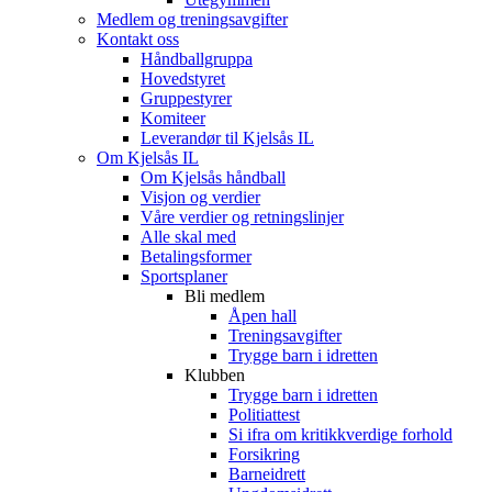
Medlem og treningsavgifter
Kontakt oss
Håndballgruppa
Hovedstyret
Gruppestyrer
Komiteer
Leverandør til Kjelsås IL
Om Kjelsås IL
Om Kjelsås håndball
Visjon og verdier
Våre verdier og retningslinjer
Alle skal med
Betalingsformer
Sportsplaner
Bli medlem
Åpen hall
Treningsavgifter
Trygge barn i idretten
Klubben
Trygge barn i idretten
Politiattest
Si ifra om kritikkverdige forhold
Forsikring
Barneidrett