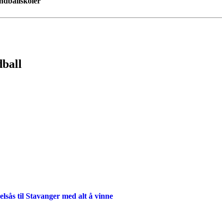
ndballskoler
dball
lsås til Stavanger med alt å vinne