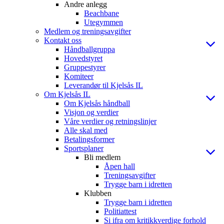
Andre anlegg
Beachbane
Utegymmen
Medlem og treningsavgifter
Kontakt oss
Håndballgruppa
Hovedstyret
Gruppestyrer
Komiteer
Leverandør til Kjelsås IL
Om Kjelsås IL
Om Kjelsås håndball
Visjon og verdier
Våre verdier og retningslinjer
Alle skal med
Betalingsformer
Sportsplaner
Bli medlem
Åpen hall
Treningsavgifter
Trygge barn i idretten
Klubben
Trygge barn i idretten
Politiattest
Si ifra om kritikkverdige forhold