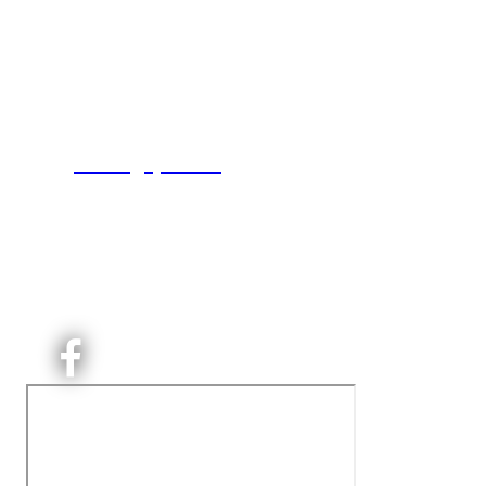
Kjelsås IL
Engebråtveien 11
inng. Neptunveien 8 -12
0493 Oslo
T:
9191 1913
E:
kontoret@kjelsaas.no
Orgnr: ‍975 663 450
Kjelsås Idrettslag ble etablert i 1913. Vi er et idrettslag
på Nordre Aker med sterk lokaltilhøriget. I Kjelsås er
det håndballtilbud til barn, ungdom og voksne.