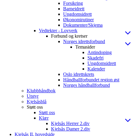
Forsikring
Barneidrett
Ungdomsidrett
Økonomirutiner
Dokumenter/Skjema
Vedtekter - Lovverk
Forbund og kretser
Norges idrettsforbund
Temasider
Antindoping
Skadefri
Ungdomsidrett
Kalender
Oslo idrettskrets
Håndballforbundet region øst
Norges håndballforbund
Klubbhåndbok
Utstyr
Kjelsåsblå
Støtt oss
Støtt oss
Klær
Kjelsås Herrer 2.div
Kjelsås Damer 2.div
Kjelsås IL hovedside