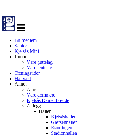
Veksle
navigasjon
Bli medlem
Senior
Kjelsås Mini
Junior
Våre guttelag
Våre jentelag
Treningstider
Hallvakt
Annet
Annet
Våre dommere
Kjelsås Damer bredde
Anlegg
Haller
Kjelsåshallen
Grefsenhallen
Rønningen
Stadionhallen