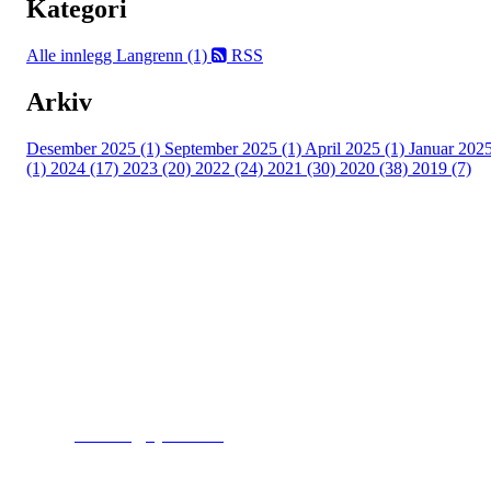
Kategori
Alle innlegg
Langrenn (1)
RSS
Arkiv
Desember 2025 (1)
September 2025 (1)
April 2025 (1)
Januar 202
(1)
2024 (17)
2023 (20)
2022 (24)
2021 (30)
2020 (38)
2019 (7)
Kjelsås IL
Engebråtveien 11
inng. Neptunveien 8 -12
0493 Oslo
T:
9191 1913
E:
kontoret@kjelsaas.no
Orgnr: ‍975 663 450