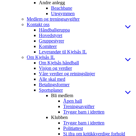
Andre anlegg
Beachbane
Utegymmen
Medlem og treningsavgifter
Kontakt oss
Håndballgruppa
Hovedstyret
Gruppestyrer
Komiteer
Leverandør til Kjelsås IL
Om Kjelsås IL
Om Kjelsås håndball
Visjon og verdier
Våre verdier og retningslinjer
Alle skal med
Betalingsformer
Sportsplaner
Bli medlem
Åpen hall
Treningsavgifter
Trygge barn i idretten
Klubben
Trygge barn i idretten
Politiattest
Si ifra om kritikkverdige forhold