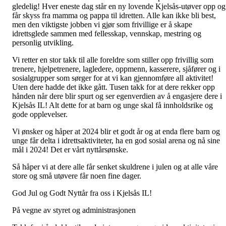
gledelig! Hver eneste dag står en ny lovende Kjelsås-utøver opp og
får skyss fra mamma og pappa til idretten. Alle kan ikke bli best,
men den viktigste jobben vi gjør som frivillige er å skape
idrettsglede sammen med fellesskap, vennskap, mestring og
personlig utvikling.
Vi retter en stor takk til alle foreldre som stiller opp frivillig som
trenere, hjelpetrenere, lagledere, oppmenn, kasserere, sjåfører og i
sosialgrupper som sørger for at vi kan gjennomføre all aktivitet!
Uten dere hadde det ikke gått. Tusen takk for at dere rekker opp
hånden når dere blir spurt og ser egenverdien av å engasjere dere i
Kjelsås IL! Alt dette for at barn og unge skal få innholdsrike og
gode opplevelser.
Vi ønsker og håper at 2024 blir et godt år og at enda flere barn og
unge får delta i idrettsaktiviteter, ha en god sosial arena og nå sine
mål i 2024! Det er vårt nyttårsønske.
Så håper vi at dere alle får senket skuldrene i julen og at alle våre
store og små utøvere får noen fine dager.
God Jul og Godt Nyttår fra oss i Kjelsås IL!
På vegne av styret og administrasjonen