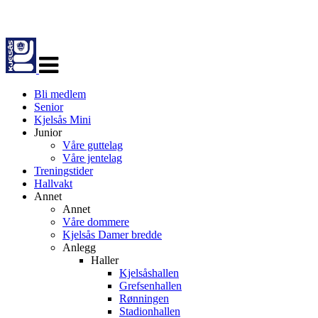
Veksle
navigasjon
Bli medlem
Senior
Kjelsås Mini
Junior
Våre guttelag
Våre jentelag
Treningstider
Hallvakt
Annet
Annet
Våre dommere
Kjelsås Damer bredde
Anlegg
Haller
Kjelsåshallen
Grefsenhallen
Rønningen
Stadionhallen