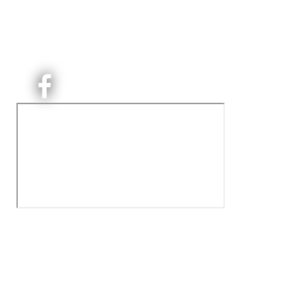
Kjelsås Idrettslag ble etablert i 1913. Vi er et idrettslag
på Nordre Aker med sterk lokaltilhøriget. I Kjelsås er
det håndballtilbud til barn, ungdom og voksne.