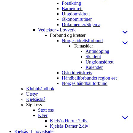
Forsikring
Barneidrett
Ungdomsidrett
Økonomirutiner
Dokumenter/Skjema
Vedtekter - Lovverk
Forbund og kretser
Norges idrettsforbund
Temasider
Antindoping
Skadefri
Ungdomsidrett
Kalender
Oslo idrettskrets
Håndballforbundet region øst
Norges håndballforbund
Klubbhåndbok
Utstyr
Kjelsåsblå
Støtt oss
Støtt oss
Klær
Kjelsås Herrer 2.div
Kjelsås Damer 2.div
Kjelsås IL hovedside