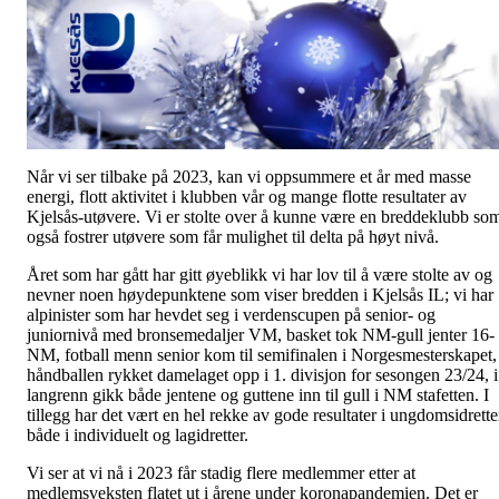
Når vi ser tilbake på 2023, kan vi oppsummere et år med masse
energi, flott aktivitet i klubben vår og mange flotte resultater av
Kjelsås-utøvere. Vi er stolte over å kunne være en breddeklubb so
også fostrer utøvere som får mulighet til delta på høyt nivå.
Året som har gått har gitt øyeblikk vi har lov til å være stolte av og
nevner noen høydepunktene som viser bredden i Kjelsås IL; vi har
alpinister som har hevdet seg i verdenscupen på senior- og
juniornivå med bronsemedaljer VM, basket tok NM-gull jenter 16-
NM, fotball menn senior kom til semifinalen i Norgesmesterskapet, 
håndballen rykket damelaget opp i 1. divisjon for sesongen 23/24, i
langrenn gikk både jentene og guttene inn til gull i NM stafetten. I
tillegg har det vært en hel rekke av gode resultater i ungdomsidrett
både i individuelt og lagidretter.
Vi ser at vi nå i 2023 får stadig flere medlemmer etter at
medlemsveksten flatet ut i årene under koronapandemien. Det er