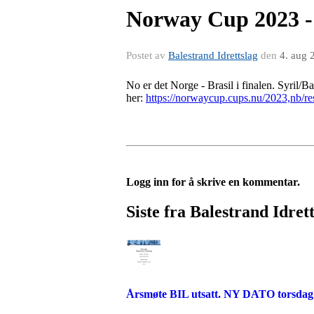
Norway Cup 2023 - S
Postet av
Balestrand Idrettslag
den
4. aug 
No er det Norge - Brasil i finalen. Syril/
her:
https://norwaycup.cups.nu/2023,nb/r
Logg inn for å skrive en kommentar.
Siste fra Balestrand Idret
Årsmøte BIL utsatt. NY DATO torsdag 4