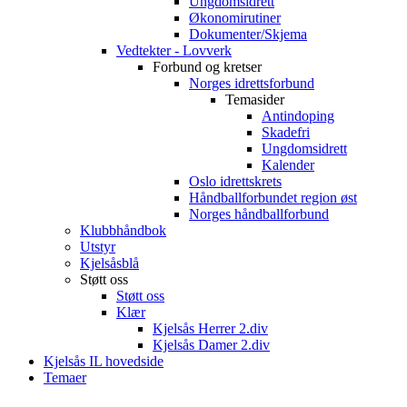
Ungdomsidrett
Økonomirutiner
Dokumenter/Skjema
Vedtekter - Lovverk
Forbund og kretser
Norges idrettsforbund
Temasider
Antindoping
Skadefri
Ungdomsidrett
Kalender
Oslo idrettskrets
Håndballforbundet region øst
Norges håndballforbund
Klubbhåndbok
Utstyr
Kjelsåsblå
Støtt oss
Støtt oss
Klær
Kjelsås Herrer 2.div
Kjelsås Damer 2.div
Kjelsås IL hovedside
Temaer