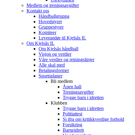
Medlem og treningsavgifter
Kontakt oss
Håndballgruppa
Hovedstyret
Gruppestyrer
Komiteer
Leverandør til Kjelsås IL
Om Kjelsås IL
Om Kjelsås håndball
Visjon og verdier
Våre verdier og retningslinjer
Alle skal med
Betalingsformer
Sportsplaner
Bli medlem
Åpen hall
Treningsavgifter
Trygge barn i idretten
Klubben
Trygge barn i idretten
Politiattest
Si ifra om kritikkverdige forhold
Forsikring
Barneidrett