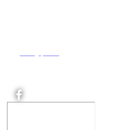
Kjelsås IL
Engebråtveien 11
inng. Neptunveien 8 -12
0493 Oslo
T:
9191 1913
E:
kontoret@kjelsaas.no
Orgnr: ‍975 663 450
Kjelsås Idrettslag ble etablert i 1913. Vi er et idrettslag 