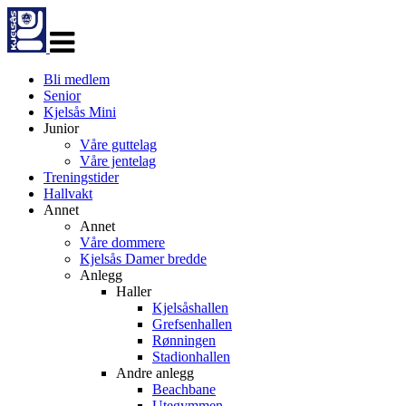
Veksle
navigasjon
Bli medlem
Senior
Kjelsås Mini
Junior
Våre guttelag
Våre jentelag
Treningstider
Hallvakt
Annet
Annet
Våre dommere
Kjelsås Damer bredde
Anlegg
Haller
Kjelsåshallen
Grefsenhallen
Rønningen
Stadionhallen
Andre anlegg
Beachbane
Utegymmen