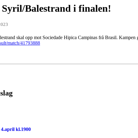
yril/Balestrand i finalen!
2023
Balestrand skal opp mot Sociedade Hipica Campinas frå Brasil. Kampen g
esult/match/41793888
tslag
.april kl.1900