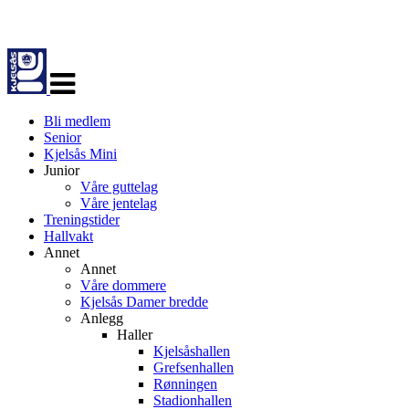
Veksle
navigasjon
Bli medlem
Senior
Kjelsås Mini
Junior
Våre guttelag
Våre jentelag
Treningstider
Hallvakt
Annet
Annet
Våre dommere
Kjelsås Damer bredde
Anlegg
Haller
Kjelsåshallen
Grefsenhallen
Rønningen
Stadionhallen