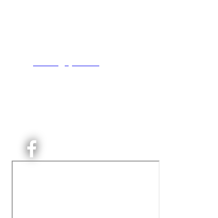
Kjelsås IL
Engebråtveien 11
inng. Neptunveien 8 -12
0493 Oslo
T:
9191 1913
E:
kontoret@kjelsaas.no
Orgnr: ‍975 663 450
Kjelsås Idrettslag ble etablert i 1913. Vi er et idrettslag
på Nordre Aker med sterk lokaltilhøriget. I Kjelsås er
det håndballtilbud til barn, ungdom og voksne.