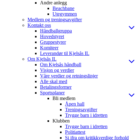
Andre anlegg
Beachbane
Utegymmen
Medlem og treningsavgifter
Kontakt oss
Håndballgruppa
Hovedstyret
Gruppestyrer
Komiteer
Leverandør til Kjelsås IL
Om Kjelsås IL
Om Kjelsås håndball
Visjon og verdier
Våre verdier og retningslinjer
Alle skal med
Betalingsformer
Sportsplaner
Bli medlem
Åpen hall
Treningsavgifter
Trygge barn i idretten
Klubben
Trygge barn i idretten
Politiattest
Si ifra om kritikkverdige forhold