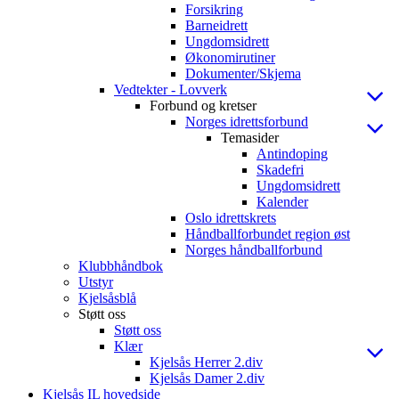
Forsikring
Barneidrett
Ungdomsidrett
Økonomirutiner
Dokumenter/Skjema
Vedtekter - Lovverk
Forbund og kretser
Norges idrettsforbund
Temasider
Antindoping
Skadefri
Ungdomsidrett
Kalender
Oslo idrettskrets
Håndballforbundet region øst
Norges håndballforbund
Klubbhåndbok
Utstyr
Kjelsåsblå
Støtt oss
Støtt oss
Klær
Kjelsås Herrer 2.div
Kjelsås Damer 2.div
Kjelsås IL hovedside