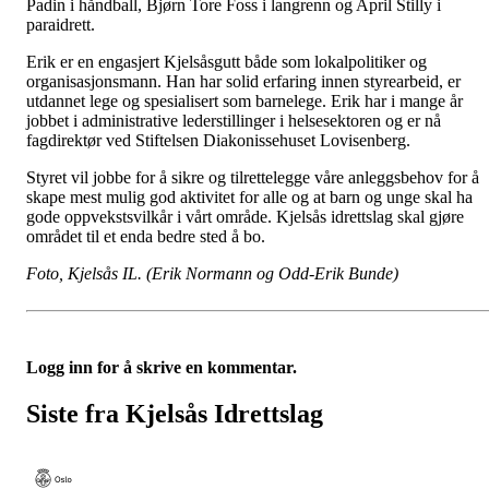
Padin i håndball, Bjørn Tore Foss i langrenn og April Stilly i
paraidrett.
Erik er en engasjert Kjelsåsgutt både som lokalpolitiker og
organisasjonsmann. Han har solid erfaring innen styrearbeid, er
utdannet lege og spesialisert som barnelege. Erik har i mange år
jobbet i administrative lederstillinger i helsesektoren og er nå
fagdirektør ved Stiftelsen Diakonissehuset Lovisenberg.
Styret vil jobbe for å sikre og tilrettelegge våre anleggsbehov for å
skape mest mulig god aktivitet for alle og at barn og unge skal ha
gode oppvekstsvilkår i vårt område. Kjelsås idrettslag skal gjøre
området til et enda bedre sted å bo.
Foto, Kjelsås IL. (Erik Normann og Odd-Erik Bunde)
Logg inn for å skrive en kommentar.
Siste fra Kjelsås Idrettslag