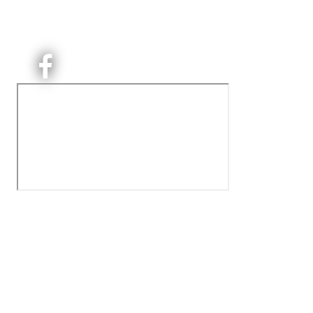
Kjelsås Idrettslag ble etablert i 1913. Vi er et idrettslag
på Nordre Aker med sterk lokaltilhøriget. I Kjelsås er
det håndballtilbud til barn, ungdom og voksne.