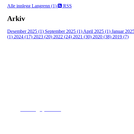
Alle innlegg
Langrenn (1)
RSS
Arkiv
Desember 2025 (1)
September 2025 (1)
April 2025 (1)
Januar 202
(1)
2024 (17)
2023 (20)
2022 (24)
2021 (30)
2020 (38)
2019 (7)
Kjelsås IL
Engebråtveien 11
inng. Neptunveien 8 -12
0493 Oslo
T:
9191 1913
E:
kontoret@kjelsaas.no
Orgnr: ‍975 663 450