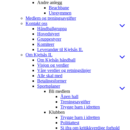
Andre anlegg
Beachbane
Utegymmen
Medlem og treningsavgifter
Kontakt oss
Håndballgruppa
Hovedstyret
Gruppestyrer
Komiteer
Leverandør til Kjelsås IL
Om Kjelsås IL
Om Kjelsås håndball
Visjon og verdier
Våre verdier og retningslinjer
Alle skal med
Betalingsformer
Sportsplaner
Bli medlem
Åpen hall
Treningsavgifter
Trygge barn i idretten
Klubben
Trygge barn i idretten
Politiattest
Si ifra om kritikkverdige forhold