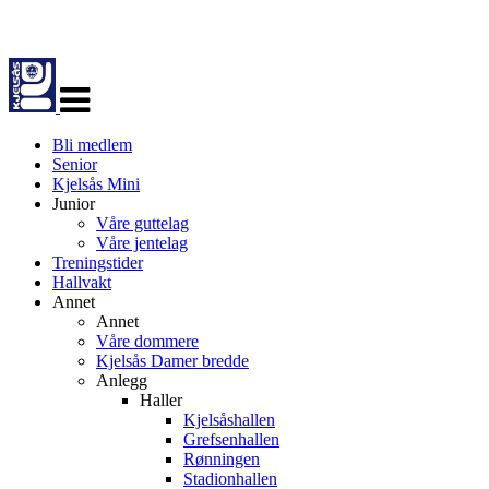
Veksle
navigasjon
Bli medlem
Senior
Kjelsås Mini
Junior
Våre guttelag
Våre jentelag
Treningstider
Hallvakt
Annet
Annet
Våre dommere
Kjelsås Damer bredde
Anlegg
Haller
Kjelsåshallen
Grefsenhallen
Rønningen
Stadionhallen