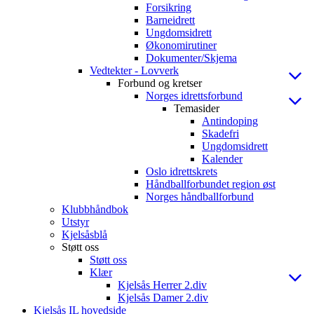
Forsikring
Barneidrett
Ungdomsidrett
Økonomirutiner
Dokumenter/Skjema
Vedtekter - Lovverk
Forbund og kretser
Norges idrettsforbund
Temasider
Antindoping
Skadefri
Ungdomsidrett
Kalender
Oslo idrettskrets
Håndballforbundet region øst
Norges håndballforbund
Klubbhåndbok
Utstyr
Kjelsåsblå
Støtt oss
Støtt oss
Klær
Kjelsås Herrer 2.div
Kjelsås Damer 2.div
Kjelsås IL hovedside