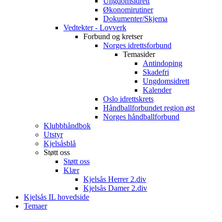
Ungdomsidrett
Økonomirutiner
Dokumenter/Skjema
Vedtekter - Lovverk
Forbund og kretser
Norges idrettsforbund
Temasider
Antindoping
Skadefri
Ungdomsidrett
Kalender
Oslo idrettskrets
Håndballforbundet region øst
Norges håndballforbund
Klubbhåndbok
Utstyr
Kjelsåsblå
Støtt oss
Støtt oss
Klær
Kjelsås Herrer 2.div
Kjelsås Damer 2.div
Kjelsås IL hovedside
Temaer