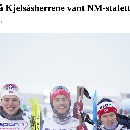
å Kjelsåsherrene vant NM-stafet
23