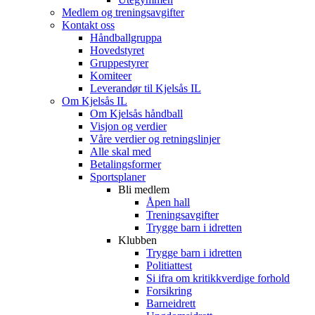
Medlem og treningsavgifter
Kontakt oss
Håndballgruppa
Hovedstyret
Gruppestyrer
Komiteer
Leverandør til Kjelsås IL
Om Kjelsås IL
Om Kjelsås håndball
Visjon og verdier
Våre verdier og retningslinjer
Alle skal med
Betalingsformer
Sportsplaner
Bli medlem
Åpen hall
Treningsavgifter
Trygge barn i idretten
Klubben
Trygge barn i idretten
Politiattest
Si ifra om kritikkverdige forhold
Forsikring
Barneidrett