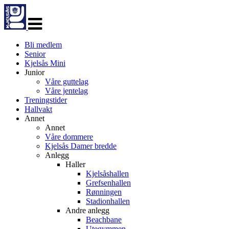
Veksle
navigasjon
Bli medlem
Senior
Kjelsås Mini
Junior
Våre guttelag
Våre jentelag
Treningstider
Hallvakt
Annet
Annet
Våre dommere
Kjelsås Damer bredde
Anlegg
Haller
Kjelsåshallen
Grefsenhallen
Rønningen
Stadionhallen
Andre anlegg
Beachbane
Utegymmen