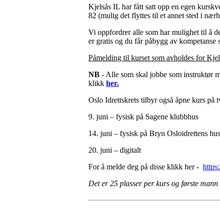
Kjelsås IL har fått satt opp en egen kursk
82 (mulig det flyttes til et annet sted i næ
Vi oppfordrer alle som har mulighet til å de
er gratis og du får påbygg av kompetanse 
Påmelding til kurset som avholdes for Kje
NB
- Alle som skal jobbe som instruktør må
klikk
her.
Oslo Idrettskrets tilbyr også åpne kurs på 
9. juni – fysisk på Sagene klubbhus
14. juni – fysisk på Bryn Osloidrettens hu
20. juni – digitalt
For å melde deg på disse klikk her -
https
Det er 25 plasser per kurs og første mann 