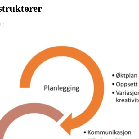
struktører
22