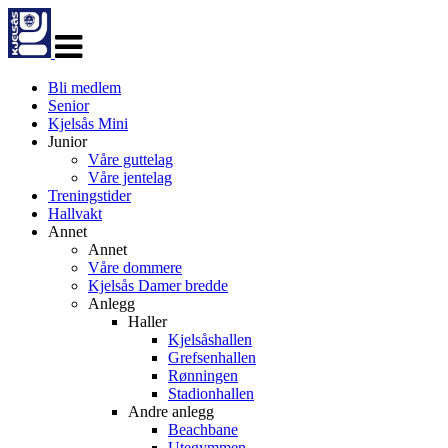
Veksle
navigasjon
Bli medlem
Senior
Kjelsås Mini
Junior
Våre guttelag
Våre jentelag
Treningstider
Hallvakt
Annet
Annet
Våre dommere
Kjelsås Damer bredde
Anlegg
Haller
Kjelsåshallen
Grefsenhallen
Rønningen
Stadionhallen
Andre anlegg
Beachbane
Utegymmen