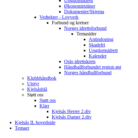
Ungdomsidrett
Økonomirutiner
Dokumenter/Skjema
Vedtekter - Lovverk
Forbund og kretser
Norges idrettsforbund
Temasider
Antindoping
Skadefri
Ungdomsidrett
Kalender
Oslo idrettskrets
Håndballforbundet region øst
Norges håndballforbund
Klubbhåndbok
Utstyr
Kjelsåsblå
Støtt oss
Støtt oss
Klær
Kjelsås Herrer 2.div
Kjelsås Damer 2.div
Kjelsås IL hovedside
Temaer