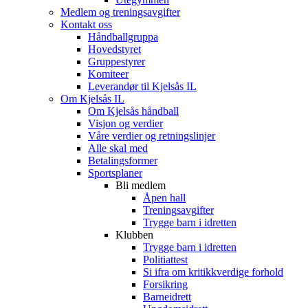
Medlem og treningsavgifter
Kontakt oss
Håndballgruppa
Hovedstyret
Gruppestyrer
Komiteer
Leverandør til Kjelsås IL
Om Kjelsås IL
Om Kjelsås håndball
Visjon og verdier
Våre verdier og retningslinjer
Alle skal med
Betalingsformer
Sportsplaner
Bli medlem
Åpen hall
Treningsavgifter
Trygge barn i idretten
Klubben
Trygge barn i idretten
Politiattest
Si ifra om kritikkverdige forhold
Forsikring
Barneidrett