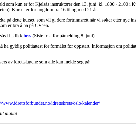
veld som kun er for Kjelsås instruktører den 13. juni kl. 1800 - 2100 i 
rheten). Kurset er for ungdom fra 16 til og med 21 år.
lta på dette kurset, som vil gi dere fortrinnsrett når vi søker etter nye 
som er bra å ha på CV’en.
lsås IL klikk
her.
(Siste frist for påmelding 8. juni)
 ha gyldig politiattest for formålet før oppstart. Informasjon om politi
tvers av idrettslagene som alle kan melde seg på:
s
://www.idrettsforbundet.no/idrettskrets/oslo/kalender/
til mølla!