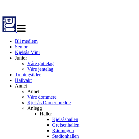
Veksle
navigasjon
Bli medlem
Senior
Kjelsås Mini
Junior
Våre guttelag
Våre jentelag
Treningstider
Hallvakt
Annet
Annet
Våre dommere
Kjelsås Damer bredde
Anlegg
Haller
Kjelsåshallen
Grefsenhallen
Rønningen
Stadionhallen