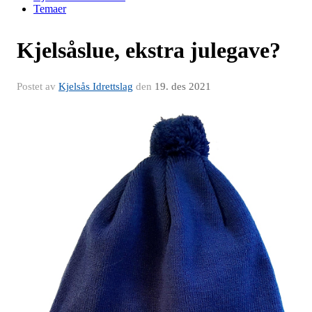
Temaer
Kjelsåslue, ekstra julegave?
Postet av
Kjelsås Idrettslag
den
19. des 2021