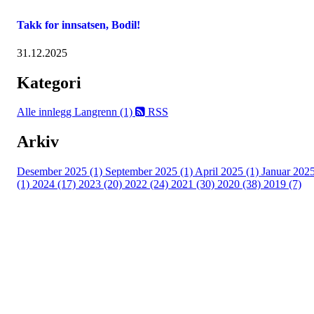
Takk for innsatsen, Bodil!
31.12.2025
Kategori
Alle innlegg
Langrenn (1)
RSS
Arkiv
Desember 2025 (1)
September 2025 (1)
April 2025 (1)
Januar 202
(1)
2024 (17)
2023 (20)
2022 (24)
2021 (30)
2020 (38)
2019 (7)
Kjelsås IL
Engebråtveien 11
inng. Neptunveien 8 -12