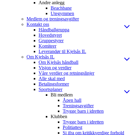
Andre anlegg
Beachbane
Utegymmen
Medlem og treningsavgifter
Kontakt oss
Håndballgruppa
Hovedstyret
Gruppestyrer
Komiteer
Leverandør til Kjelsås IL
Om Kjelsås IL
Om Kjelsås håndball
Visjon og verdier
Våre verdier og retningslinjer
Alle skal med
Betalingsformer
Sportsplaner
Bli medlem
Åpen hall
Treningsavgifter
Trygge barn i idretten
Klubben
Trygge barn i idretten
Politiattest
Si ifra om kritikkverdige forhold