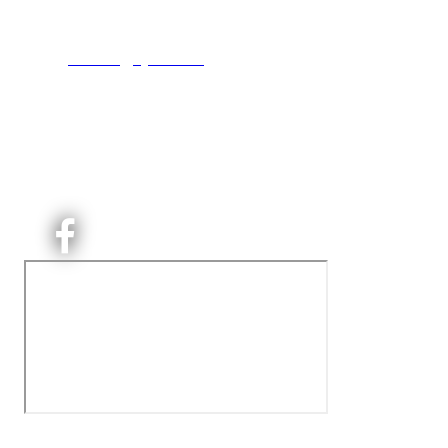
0493 Oslo
T:
9191 1913
E:
kontoret@kjelsaas.no
Orgnr: ‍975 663 450
Kjelsås Idrettslag ble etablert i 1913. Vi er et idrettslag
på Nordre Aker med sterk lokaltilhøriget. I Kjelsås er
det håndballtilbud til barn, ungdom og voksne.