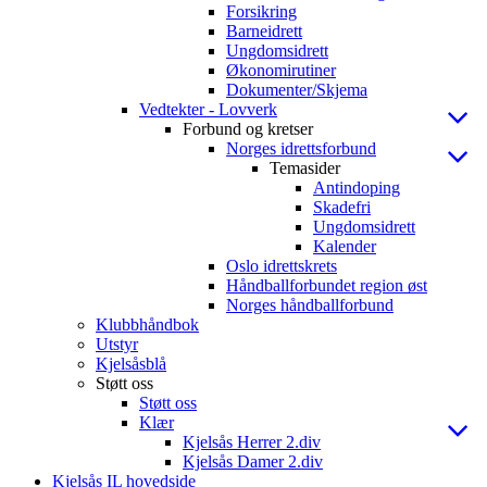
Forsikring
Barneidrett
Ungdomsidrett
Økonomirutiner
Dokumenter/Skjema
Vedtekter - Lovverk
Forbund og kretser
Norges idrettsforbund
Temasider
Antindoping
Skadefri
Ungdomsidrett
Kalender
Oslo idrettskrets
Håndballforbundet region øst
Norges håndballforbund
Klubbhåndbok
Utstyr
Kjelsåsblå
Støtt oss
Støtt oss
Klær
Kjelsås Herrer 2.div
Kjelsås Damer 2.div
Kjelsås IL hovedside