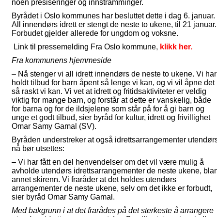
noen presiseringer og innstramminger.
Byrådet i Oslo kommunes har besluttet dette i dag 6. januar.
All innendørs idrett er stengt de neste to ukene, til 21 januar.
Forbudet gjelder allerede for ungdom og voksne.
Link til pressemelding Fra Oslo kommune,
klikk her.
Fra kommunens hjemmeside
– Nå stenger vi all idrett innendørs de neste to ukene. Vi har
holdt tilbud for barn åpent så lenge vi kan, og vi vil åpne det
så raskt vi kan. Vi vet at idrett og fritidsaktiviteter er veldig
viktig for mange barn, og forstår at dette er vanskelig, både
for barna og for de ildsjelene som står på for å gi barn og
unge et godt tilbud, sier byråd for kultur, idrett og frivillighet
Omar Samy Gamal (SV).
Byråden understreker at også idrettsarrangementer utendør
nå bør utsettes:
– Vi har fått en del henvendelser om det vil være mulig å
avholde utendørs idrettsarrangementer de neste ukene, blan
annet skirenn. Vi fraråder at det holdes utendørs
arrangementer de neste ukene, selv om det ikke er forbudt,
sier byråd Omar Samy Gamal.
Med bakgrunn i at det frarådes på det sterkeste å arrangere