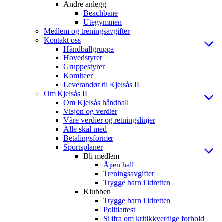
Andre anlegg
Beachbane
Utegymmen
Medlem og treningsavgifter
Kontakt oss
Håndballgruppa
Hovedstyret
Gruppestyrer
Komiteer
Leverandør til Kjelsås IL
Om Kjelsås IL
Om Kjelsås håndball
Visjon og verdier
Våre verdier og retningslinjer
Alle skal med
Betalingsformer
Sportsplaner
Bli medlem
Åpen hall
Treningsavgifter
Trygge barn i idretten
Klubben
Trygge barn i idretten
Politiattest
Si ifra om kritikkverdige forhold