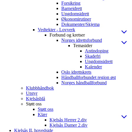
Forsikring
Barneidrett
Ungdomsidrett
Økonomirutiner
Dokumenter/Skjema
Vedtekter - Lovverk
Forbund og kretser
Norges idrettsforbund
Temasider
Antindoping
Skadefri
Ungdomsidrett
Kalender
Oslo idrettskrets
Håndballforbundet region øst
Norges håndballforbund
Klubbhåndbok
Utstyr
Kjelsåsblå
Støtt oss
Støtt oss
Klær
Kjelsås Herrer 2.div
Kjelsås Damer 2.div
Kjelsås IL hovedside