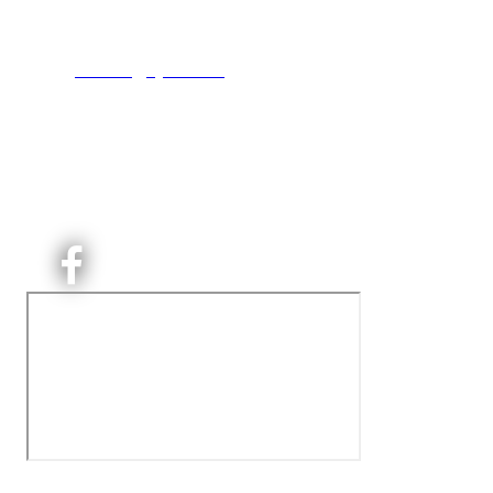
0493 Oslo
T:
9191 1913
E:
kontoret@kjelsaas.no
Orgnr: ‍975 663 450
Kjelsås Idrettslag ble etablert i 1913. Vi er et idrettslag
på Nordre Aker med sterk lokaltilhøriget. I Kjelsås er
det håndballtilbud til barn, ungdom og voksne.