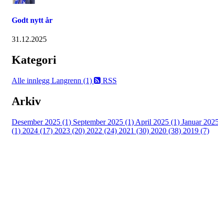
Godt nytt år
31.12.2025
Kategori
Alle innlegg
Langrenn (1)
RSS
Arkiv
Desember 2025 (1)
September 2025 (1)
April 2025 (1)
Januar 202
(1)
2024 (17)
2023 (20)
2022 (24)
2021 (30)
2020 (38)
2019 (7)
Kjelsås IL
Engebråtveien 11
inng. Neptunveien 8 -12