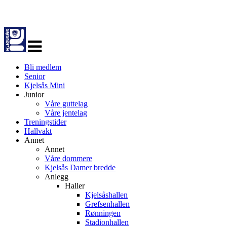
Veksle
navigasjon
Bli medlem
Senior
Kjelsås Mini
Junior
Våre guttelag
Våre jentelag
Treningstider
Hallvakt
Annet
Annet
Våre dommere
Kjelsås Damer bredde
Anlegg
Haller
Kjelsåshallen
Grefsenhallen
Rønningen
Stadionhallen