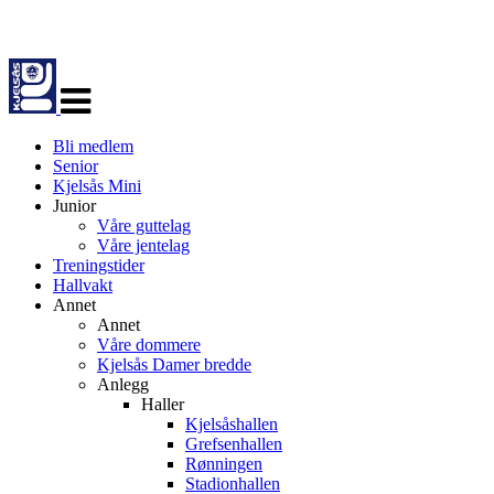
Veksle
navigasjon
Bli medlem
Senior
Kjelsås Mini
Junior
Våre guttelag
Våre jentelag
Treningstider
Hallvakt
Annet
Annet
Våre dommere
Kjelsås Damer bredde
Anlegg
Haller
Kjelsåshallen
Grefsenhallen
Rønningen
Stadionhallen