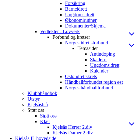
Forsikring
Barneidrett
Ungdomsidrett
Økonomirutiner
Dokumenter/Skjema
Vedtekter - Lovverk
Forbund og kretser
Norges idrettsforbund
Temasider
Antindoping
Skadefri
Ungdomsidrett
Kalender
Oslo idrettskrets
Håndballforbundet region øst
Norges håndballforbund
Klubbhåndbok
Utstyr
Kjelsåsblå
Støtt oss
Støtt oss
Klær
Kjelsås Herrer 2.div
Kjelsås Damer 2.div
Kjelsås IL hovedside