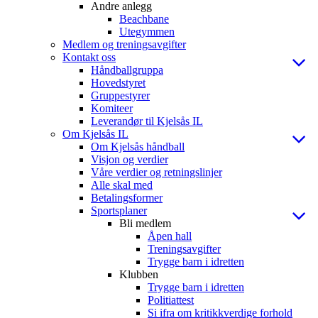
Andre anlegg
Beachbane
Utegymmen
Medlem og treningsavgifter
Kontakt oss
Håndballgruppa
Hovedstyret
Gruppestyrer
Komiteer
Leverandør til Kjelsås IL
Om Kjelsås IL
Om Kjelsås håndball
Visjon og verdier
Våre verdier og retningslinjer
Alle skal med
Betalingsformer
Sportsplaner
Bli medlem
Åpen hall
Treningsavgifter
Trygge barn i idretten
Klubben
Trygge barn i idretten
Politiattest
Si ifra om kritikkverdige forhold