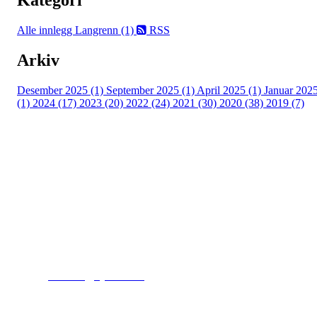
Kategori
Alle innlegg
Langrenn (1)
RSS
Arkiv
Desember 2025 (1)
September 2025 (1)
April 2025 (1)
Januar 202
(1)
2024 (17)
2023 (20)
2022 (24)
2021 (30)
2020 (38)
2019 (7)
Kjelsås IL
Engebråtveien 11
inng. Neptunveien 8 -12
0493 Oslo
T:
9191 1913
E:
kontoret@kjelsaas.no
Orgnr: ‍975 663 450