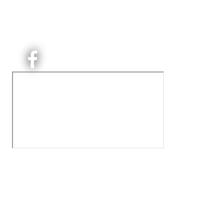
Kjelsås Idrettslag ble etablert i 1913. Vi er et idrettslag
på Nordre Aker med sterk lokaltilhøriget. I Kjelsås er
det håndballtilbud til barn, ungdom og voksne.