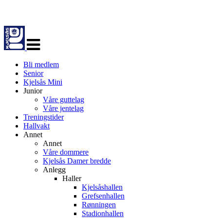
Veksle
navigasjon
Bli medlem
Senior
Kjelsås Mini
Junior
Våre guttelag
Våre jentelag
Treningstider
Hallvakt
Annet
Annet
Våre dommere
Kjelsås Damer bredde
Anlegg
Haller
Kjelsåshallen
Grefsenhallen
Rønningen
Stadionhallen