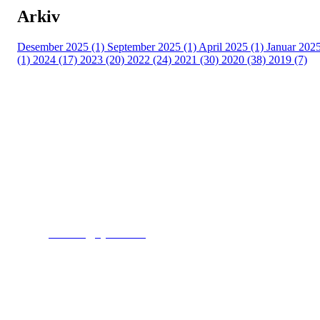
Arkiv
Desember 2025 (1)
September 2025 (1)
April 2025 (1)
Januar 202
(1)
2024 (17)
2023 (20)
2022 (24)
2021 (30)
2020 (38)
2019 (7)
Kjelsås IL
Engebråtveien 11
inng. Neptunveien 8 -12
0493 Oslo
T:
9191 1913
E:
kontoret@kjelsaas.no
Orgnr: ‍975 663 450
Kjelsås Idrettslag ble etablert i 1913. Vi er et idrettslag
på Nordre Aker med sterk lokaltilhøriget. I Kjelsås er