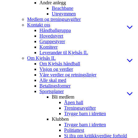
Andre anlegg
Beachbane
Utegymmen
Medlem og treningsavgifter
Kontakt oss
Håndballgruppa
Hovedstyret
Gruppestyrer
Komiteer
Leverandør til Kjelsås IL
Om Kjelsås IL
Om Kjelsås håndball
Visjon og verdier
Våre verdier og retningslinjer
Alle skal med
Betalingsformer
Sportsplaner
Bli medlem
Åpen hall
Treningsavgifter
Trygge barn i idretten
Klubben
Trygge barn i idretten
Politiattest
Si ifra om kritikkverdige forhold