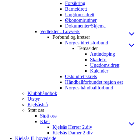
Forsikring
Barneidrett
Ungdomsidrett
Økonomirutiner
Dokumenter/Skjema
Vedtekter - Lovverk
Forbund og kretser
Norges idrettsforbund
Temasider
Antindoping
Skadefri
Ungdomsidrett
Kalender
Oslo idrettskrets
Håndballforbundet region øst
Norges håndballforbund
Klubbhåndbok
Utstyr
Kjelsåsblå
Støtt oss
Støtt oss
Klær
Kjelsås Herrer 2.div
Kjelsås Damer 2.div
Kjelsås IL hovedside