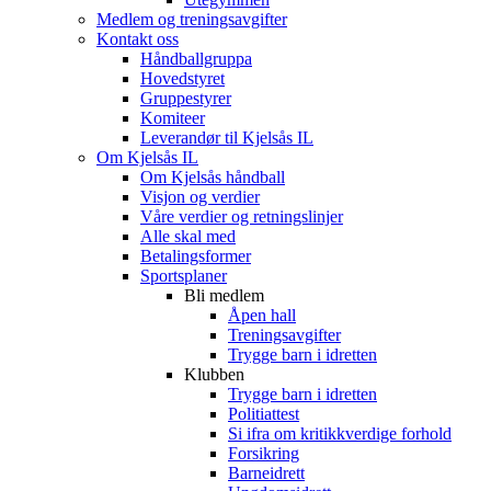
Medlem og treningsavgifter
Kontakt oss
Håndballgruppa
Hovedstyret
Gruppestyrer
Komiteer
Leverandør til Kjelsås IL
Om Kjelsås IL
Om Kjelsås håndball
Visjon og verdier
Våre verdier og retningslinjer
Alle skal med
Betalingsformer
Sportsplaner
Bli medlem
Åpen hall
Treningsavgifter
Trygge barn i idretten
Klubben
Trygge barn i idretten
Politiattest
Si ifra om kritikkverdige forhold
Forsikring
Barneidrett