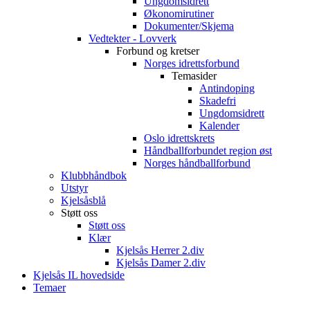
Ungdomsidrett
Økonomirutiner
Dokumenter/Skjema
Vedtekter - Lovverk
Forbund og kretser
Norges idrettsforbund
Temasider
Antindoping
Skadefri
Ungdomsidrett
Kalender
Oslo idrettskrets
Håndballforbundet region øst
Norges håndballforbund
Klubbhåndbok
Utstyr
Kjelsåsblå
Støtt oss
Støtt oss
Klær
Kjelsås Herrer 2.div
Kjelsås Damer 2.div
Kjelsås IL hovedside
Temaer