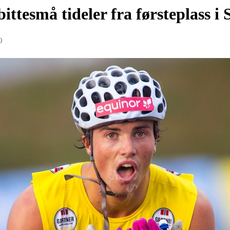
ttesmå tideler fra førsteplass i
0