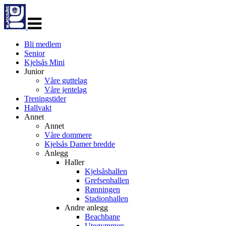
Veksle
navigasjon
Bli medlem
Senior
Kjelsås Mini
Junior
Våre guttelag
Våre jentelag
Treningstider
Hallvakt
Annet
Annet
Våre dommere
Kjelsås Damer bredde
Anlegg
Haller
Kjelsåshallen
Grefsenhallen
Rønningen
Stadionhallen
Andre anlegg
Beachbane
Utegymmen