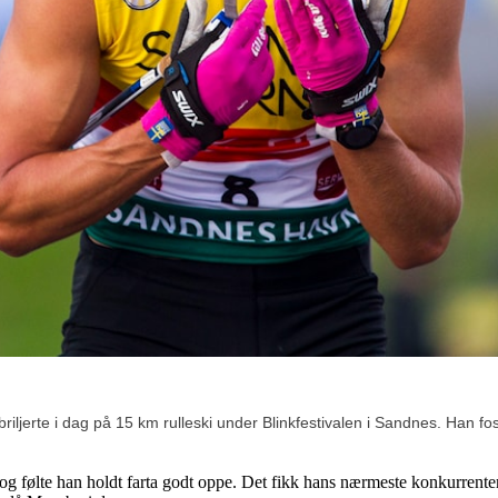
iljerte i dag på 15 km rulleski under Blinkfestivalen i Sandnes. Han foss
og følte han holdt farta godt oppe. Det fikk hans nærmeste konkurrente