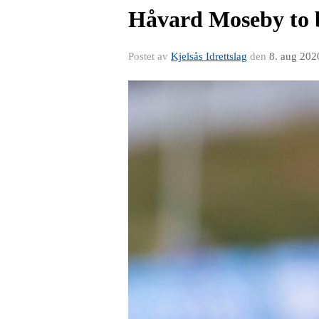
Håvard Moseby to bi
Postet av
Kjelsås Idrettslag
den
8. aug 202