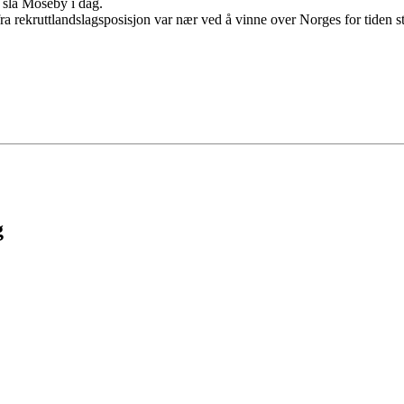
 slå Moseby i dag.
 rekruttlandslagsposisjon var nær ved å vinne over Norges for tiden ster
g