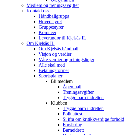
Medlem og treningsavgifter
Kontakt oss
Håndballgruppa
Hovedstyret
Gruppestyrer
Komiteer
Leverandør til Kjelsås IL
Om Kjelsås IL
Om Kjelsås håndball
Visjon og verdier
Våre verdier og retningslinjer
Alle skal med
Betalingsformer
Sportsplaner
Bli medlem
Åpen hall
Treningsavgifter
Trygge barn i idretten
Klubben
Trygge barn i idretten
Politiattest
Si ifra om kritikkverdige forhold
Forsikring
Barneidrett