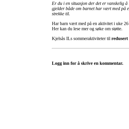
Er du i en situasjon der det er vanskelig å
gjelder både om barnet har vært med på en 
strekke til.
Har barn vært med på en aktivitet i uke 26 
Her kan du lese mer og søke om støtte.
Kjelsås ILs sommeraktiviteter til
redusert 
Logg inn for å skrive en kommentar.
Kjelsås IL
Engebråtveien 11
inng. Neptunveien 8 -12
0493 Oslo
T:
9191 1913