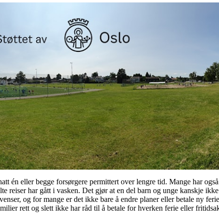
att én eller begge forsørgere permittert over lengre tid. Mange har også mi
e reiser har gått i vasken. Det gjør at en del barn og unge kanskje ikke f
enser, og for mange er det ikke bare å endre planer eller betale ny fer
ilier rett og slett ikke har råd til å betale for hverken ferie eller fritidsakt