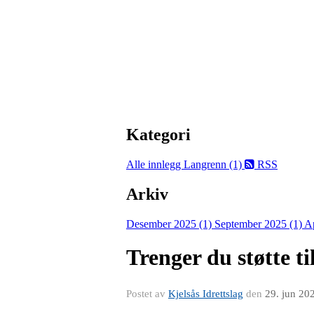
Kategori
Alle innlegg
Langrenn (1)
RSS
Arkiv
Desember 2025 (1)
September 2025 (1)
Ap
Trenger du støtte t
Postet av
Kjelsås Idrettslag
den
29. jun 20