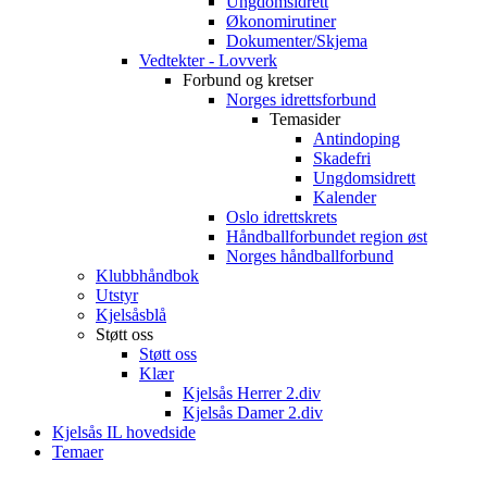
Ungdomsidrett
Økonomirutiner
Dokumenter/Skjema
Vedtekter - Lovverk
Forbund og kretser
Norges idrettsforbund
Temasider
Antindoping
Skadefri
Ungdomsidrett
Kalender
Oslo idrettskrets
Håndballforbundet region øst
Norges håndballforbund
Klubbhåndbok
Utstyr
Kjelsåsblå
Støtt oss
Støtt oss
Klær
Kjelsås Herrer 2.div
Kjelsås Damer 2.div
Kjelsås IL hovedside
Temaer