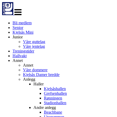
Veksle
navigasjon
Bli medlem
Senior
Kjelsås Mini
Junior
Våre guttelag
Våre jentelag
Treningstider
Hallvakt
Annet
Annet
Våre dommere
Kjelsås Damer bredde
Anlegg
Haller
Kjelsåshallen
Grefsenhallen
Rønningen
Stadionhallen
Andre anlegg
Beachbane
Utegymmen