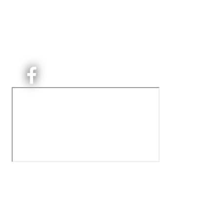
Kjelsås Idrettslag ble etablert i 1913. Vi er et idrettslag
på Nordre Aker med sterk lokaltilhøriget. I Kjelsås er
det håndballtilbud til barn, ungdom og voksne.