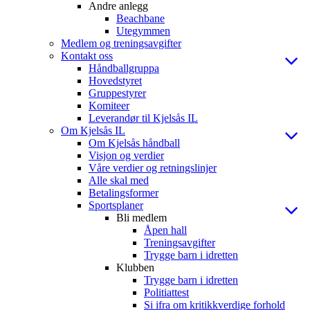
Andre anlegg
Beachbane
Utegymmen
Medlem og treningsavgifter
Kontakt oss
Håndballgruppa
Hovedstyret
Gruppestyrer
Komiteer
Leverandør til Kjelsås IL
Om Kjelsås IL
Om Kjelsås håndball
Visjon og verdier
Våre verdier og retningslinjer
Alle skal med
Betalingsformer
Sportsplaner
Bli medlem
Åpen hall
Treningsavgifter
Trygge barn i idretten
Klubben
Trygge barn i idretten
Politiattest
Si ifra om kritikkverdige forhold