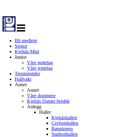
Veksle
navigasjon
Bli medlem
Senior
Kjelsås Mini
Junior
Våre guttelag
Våre jentelag
Treningstider
Hallvakt
Annet
Annet
Våre dommere
Kjelsås Damer bredde
Anlegg
Haller
Kjelsåshallen
Grefsenhallen
Rønningen
Stadionhallen