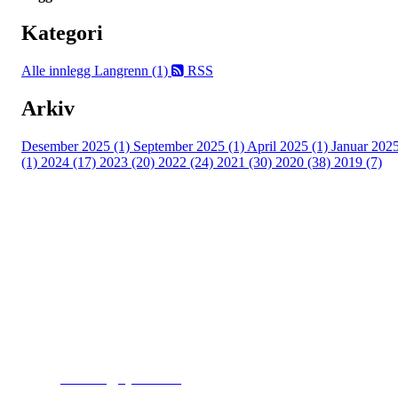
Kategori
Alle innlegg
Langrenn (1)
RSS
Arkiv
Desember 2025 (1)
September 2025 (1)
April 2025 (1)
Januar 202
(1)
2024 (17)
2023 (20)
2022 (24)
2021 (30)
2020 (38)
2019 (7)
Kjelsås IL
Engebråtveien 11
inng. Neptunveien 8 -12
0493 Oslo
T:
9191 1913
E:
kontoret@kjelsaas.no
Orgnr: ‍975 663 450