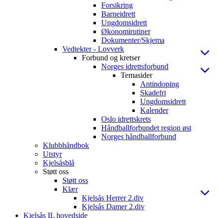
Forsikring
Barneidrett
Ungdomsidrett
Økonomirutiner
Dokumenter/Skjema
Vedtekter - Lovverk
Forbund og kretser
Norges idrettsforbund
Temasider
Antindoping
Skadefri
Ungdomsidrett
Kalender
Oslo idrettskrets
Håndballforbundet region øst
Norges håndballforbund
Klubbhåndbok
Utstyr
Kjelsåsblå
Støtt oss
Støtt oss
Klær
Kjelsås Herrer 2.div
Kjelsås Damer 2.div
Kjelsås IL hovedside