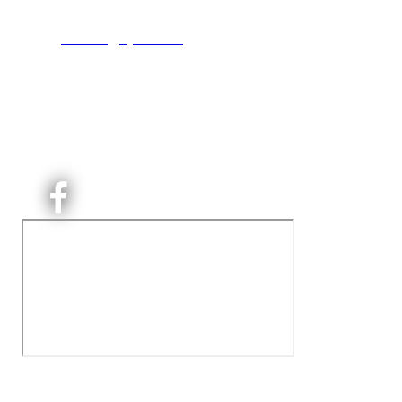
T:
9191 1913
E:
kontoret@kjelsaas.no
Orgnr: ‍975 663 450
Kjelsås Idrettslag ble etablert i 1913. Vi er et idrettslag
på Nordre Aker med sterk lokaltilhøriget. I Kjelsås er
det håndballtilbud til barn, ungdom og voksne.