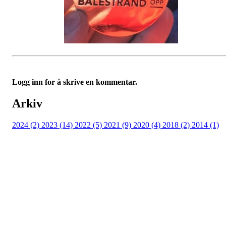
Logg inn for å skrive en kommentar.
Arkiv
2024 (2)
2023 (14)
2022 (5)
2021 (9)
2020 (4)
2018 (2)
2014 (1)
Kjelsås IL
Engebråtveien 11
inng. Neptunveien 8 -12
0493 Oslo