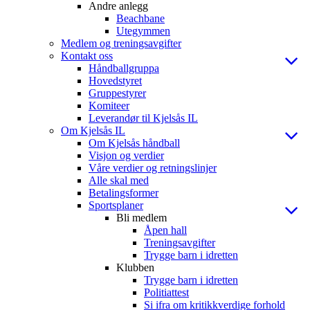
Andre anlegg
Beachbane
Utegymmen
Medlem og treningsavgifter
Kontakt oss
Håndballgruppa
Hovedstyret
Gruppestyrer
Komiteer
Leverandør til Kjelsås IL
Om Kjelsås IL
Om Kjelsås håndball
Visjon og verdier
Våre verdier og retningslinjer
Alle skal med
Betalingsformer
Sportsplaner
Bli medlem
Åpen hall
Treningsavgifter
Trygge barn i idretten
Klubben
Trygge barn i idretten
Politiattest
Si ifra om kritikkverdige forhold