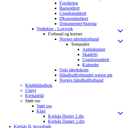
Forsikring
Barneidrett
Ungdomsidrett
Økonomirutiner
Dokumenter/Skjema
Vedtekter - Lovverk
Forbund og kretser
Norges idrettsforbund
Temasider
Antindoping
Skadefri
Ungdomsidrett
Kalender
Oslo idrettskrets
Håndballforbundet region øst
Norges håndballforbund
Klubbhåndbok
Utstyr
Kjelsåsblå
Støtt oss
Støtt oss
Klær
Kjelsås Herrer 2.div
Kjelsås Damer 2.div
Kjelsås IL hovedside