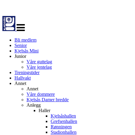
Veksle
navigasjon
Bli medlem
Senior
Kjelsås Mini
Junior
Våre guttelag
Våre jentelag
Treningstider
Hallvakt
Annet
Annet
Våre dommere
Kjelsås Damer bredde
Anlegg
Haller
Kjelsåshallen
Grefsenhallen
Rønningen
Stadionhallen