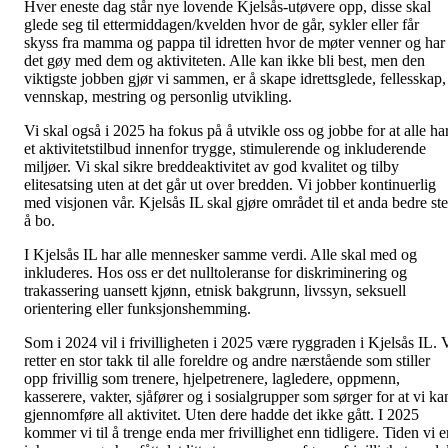
Hver eneste dag står nye lovende Kjelsås-utøvere opp, disse skal
glede seg til ettermiddagen/kvelden hvor de går, sykler eller får
skyss fra mamma og pappa til idretten hvor de møter venner og har
det gøy med dem og aktiviteten. Alle kan ikke bli best, men den
viktigste jobben gjør vi sammen, er å skape idrettsglede, fellesskap,
vennskap, mestring og personlig utvikling.
Vi skal også i 2025 ha fokus på å utvikle oss og jobbe for at alle ha
et aktivitetstilbud innenfor trygge, stimulerende og inkluderende
miljøer. Vi skal sikre breddeaktivitet av god kvalitet og tilby
elitesatsing uten at det går ut over bredden. Vi jobber kontinuerlig
med visjonen vår. Kjelsås IL skal gjøre området til et anda bedre st
å bo.
I Kjelsås IL har alle mennesker samme verdi. Alle skal med og
inkluderes. Hos oss er det nulltoleranse for diskriminering og
trakassering uansett kjønn, etnisk bakgrunn, livssyn, seksuell
orientering eller funksjonshemming.
Som i 2024 vil i frivilligheten i 2025 være ryggraden i Kjelsås IL. 
retter en stor takk til alle foreldre og andre nærstående som stiller
opp frivillig som trenere, hjelpetrenere, lagledere, oppmenn,
kasserere, vakter, sjåfører og i sosialgrupper som sørger for at vi ka
gjennomføre all aktivitet. Uten dere hadde det ikke gått. I 2025
kommer vi til å trenge enda mer frivillighet enn tidligere. Tiden vi e