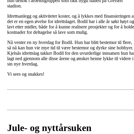
hun deltok i arbeidsgruppen som fikk bygd hallen på Grefsen
stadion.
Idrettsanlegg og aktiviteter koster, og å lykkes med finansieringen 
det er en egen øvelse for idrettslaget. Bodil har i alle år søkt høyt o
lavt etter midler, både for å kunne realisere prosjekter og for å hold
kostnader for deltagelse så lave som mulig.
Nå venter en ny hverdag for Bodil. Hun har blitt bestemor til flere,
så nå kan hun vie mye tid til være bestemor og dyrke sine hobbyer.
Kjelsås idrettslag takker Bodil for den uvurderlige innsatsen hun ha
lagt ned gjennom alle disse årene og ønsker henne lykke til videre i
sin nye hverdag.
Vi sees og snakkes!
Jule- og nyttårsuken