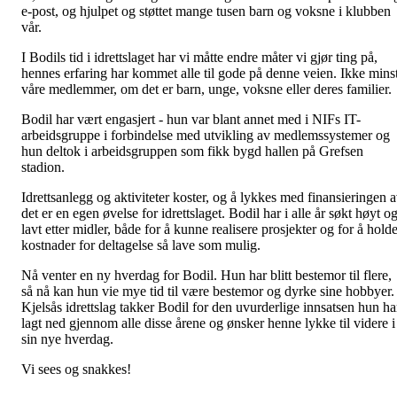
e-post, og hjulpet og støttet mange tusen barn og voksne i klubben
vår.
I Bodils tid i idrettslaget har vi måtte endre måter vi gjør ting på,
hennes erfaring har kommet alle til gode på denne veien. Ikke mins
våre medlemmer, om det er barn, unge, voksne eller deres familier.
Bodil har vært engasjert - hun var blant annet med i NIFs IT-
arbeidsgruppe i forbindelse med utvikling av medlemssystemer og
hun deltok i arbeidsgruppen som fikk bygd hallen på Grefsen
stadion.
Idrettsanlegg og aktiviteter koster, og å lykkes med finansieringen 
det er en egen øvelse for idrettslaget. Bodil har i alle år søkt høyt o
lavt etter midler, både for å kunne realisere prosjekter og for å hold
kostnader for deltagelse så lave som mulig.
Nå venter en ny hverdag for Bodil. Hun har blitt bestemor til flere,
så nå kan hun vie mye tid til være bestemor og dyrke sine hobbyer.
Kjelsås idrettslag takker Bodil for den uvurderlige innsatsen hun ha
lagt ned gjennom alle disse årene og ønsker henne lykke til videre i
sin nye hverdag.
Vi sees og snakkes!