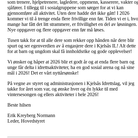
som trenere, hjelpetrenere, lagledere, oppmenn, kasserere, vakter o
sjåfører. I tillegg til i sosialgruppene som sørger for at vi kan
gjennomføre all aktivitet. Uten dere hadde det ikke gått! I 2026
kommer vi til å trenge enda flere frivillige enn før. Tiden vi er i, hv
mange har fått det litt strammere, er frivillighet en del av løsningen.
Nye oppgaver og flere oppgaver enn før må løses.
Tusen takk for at til alle dere som rekker opp hånden når dere blir
spurt og ser egenverdien av å engasjere dere i Kjelsås IL! Alt dette
for at barn og ungdom skal få innholdsrike og gode opplevelser!
Vi ønsker og håper at 2026 blir et godt år og at enda flere barn og
unge får delta i idrettsaktiviteter, ha en god sosial arena og nå sine
mål i 2026! Det er vårt nyttårsønske!
På vegne av styret og administrasjonen i Kjelsås Idrettslag, vil jeg
takke for året som var, og ønske hver og én lykke til med
vintersesongen og ellers aktiviteter i hele 2026!
Beste hilsen
Erik Kreyberg Normann
Leder, Hovedstyret