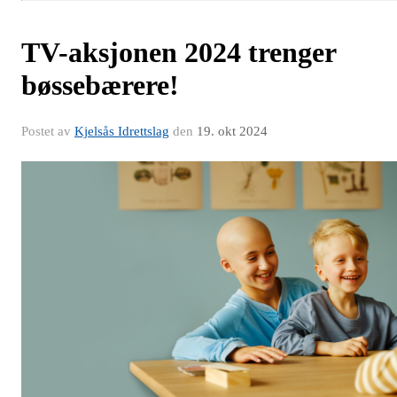
TV-aksjonen 2024 trenger
bøssebærere!
Postet av
Kjelsås Idrettslag
den
19. okt 2024