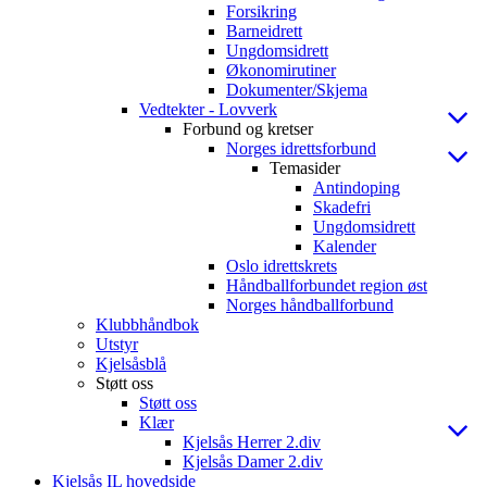
Forsikring
Barneidrett
Ungdomsidrett
Økonomirutiner
Dokumenter/Skjema
Vedtekter - Lovverk
Forbund og kretser
Norges idrettsforbund
Temasider
Antindoping
Skadefri
Ungdomsidrett
Kalender
Oslo idrettskrets
Håndballforbundet region øst
Norges håndballforbund
Klubbhåndbok
Utstyr
Kjelsåsblå
Støtt oss
Støtt oss
Klær
Kjelsås Herrer 2.div
Kjelsås Damer 2.div
Kjelsås IL hovedside