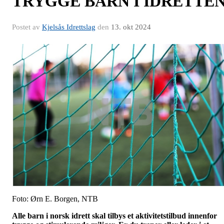
TRYGGE BARN I IDRETTE
Postet av
Kjelsås Idrettslag
den
13. okt 2024
Foto: Ørn E. Borgen, NTB
Alle barn i norsk idrett skal tilbys et aktivitetstilbud innenfor