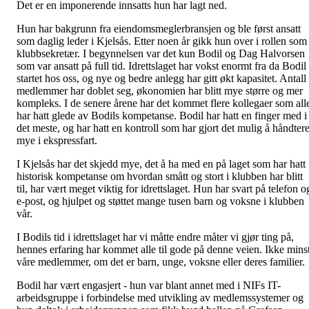
Det er en imponerende innsatts hun har lagt ned.
Hun har bakgrunn fra eiendomsmeglerbransjen og ble først ansatt
som daglig leder i Kjelsås. Etter noen år gikk hun over i rollen som
klubbsekretær. I begynnelsen var det kun Bodil og Dag Halvorsen
som var ansatt på full tid. Idrettslaget har vokst enormt fra da Bodil
startet hos oss, og nye og bedre anlegg har gitt økt kapasitet. Antall
medlemmer har doblet seg, økonomien har blitt mye større og mer
kompleks. I de senere årene har det kommet flere kollegaer som all
har hatt glede av Bodils kompetanse. Bodil har hatt en finger med i
det meste, og har hatt en kontroll som har gjort det mulig å håndter
mye i ekspressfart.
I Kjelsås har det skjedd mye, det å ha med en på laget som har hatt
historisk kompetanse om hvordan smått og stort i klubben har blitt
til, har vært meget viktig for idrettslaget. Hun har svart på telefon o
e-post, og hjulpet og støttet mange tusen barn og voksne i klubben
vår.
I Bodils tid i idrettslaget har vi måtte endre måter vi gjør ting på,
hennes erfaring har kommet alle til gode på denne veien. Ikke mins
våre medlemmer, om det er barn, unge, voksne eller deres familier.
Bodil har vært engasjert - hun var blant annet med i NIFs IT-
arbeidsgruppe i forbindelse med utvikling av medlemssystemer og