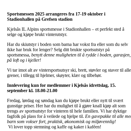
Sportsmessen 2025 arrangeres fra 17-19 oktober i
Stadionhallen på Grefsen stadion
Kjelsås IL Alpins sportsmesse i Stadionhallen – et perfekt sted å
selge og kjøpe brukt vinterutstyr.
Har du skiutstyr i boden som barna har vokst fra eller som du selv
ikke har bruk for lenger? Selg ditt brukte sportsutstyr på
sportsmessa,
benytt denne muligheten til å rydde i boden, garasjen,
på loft og i kjeller!
Vi tar imot alt av vintersportsutsyr ski, brett, støvler og staver til alle
grener, i tillegg til hjelmer, skøyter, klær og tilbehør.
Innlevering kun for medlemmer i Kjelsås idrettslag, 15.
september kl. 18.00-21.00
Fredag, lørdag og søndag kan du kjøpe brukt eller nytt til svært
gunstige priser. Her har du mulighet til å gjøre knall kjøp alt som
trengs av sportsutstyr for vinteren til hele familien. Vi har dyktige
fagfolk på plass for å veilede og hjelpe til.
En gavepakke til alle me
barn som vokser fort, praktisk, økonomisk og miljøvennlig!
Vi lover topp stemning og kaffe og kaker i kaféen!