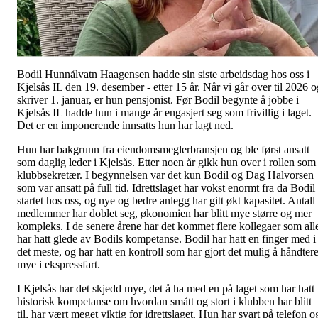
Bodil Hunnålvatn Haagensen hadde sin siste arbeidsdag hos oss i
Kjelsås IL den 19. desember - etter 15 år. Når vi går over til 2026 o
skriver 1. januar, er hun pensjonist. Før Bodil begynte å jobbe i
Kjelsås IL hadde hun i mange år engasjert seg som frivillig i laget.
Det er en imponerende innsatts hun har lagt ned.
Hun har bakgrunn fra eiendomsmeglerbransjen og ble først ansatt
som daglig leder i Kjelsås. Etter noen år gikk hun over i rollen som
klubbsekretær. I begynnelsen var det kun Bodil og Dag Halvorsen
som var ansatt på full tid. Idrettslaget har vokst enormt fra da Bodil
startet hos oss, og nye og bedre anlegg har gitt økt kapasitet. Antall
medlemmer har doblet seg, økonomien har blitt mye større og mer
kompleks. I de senere årene har det kommet flere kollegaer som all
har hatt glede av Bodils kompetanse. Bodil har hatt en finger med i
det meste, og har hatt en kontroll som har gjort det mulig å håndter
mye i ekspressfart.
I Kjelsås har det skjedd mye, det å ha med en på laget som har hatt
historisk kompetanse om hvordan smått og stort i klubben har blitt
til, har vært meget viktig for idrettslaget. Hun har svart på telefon o