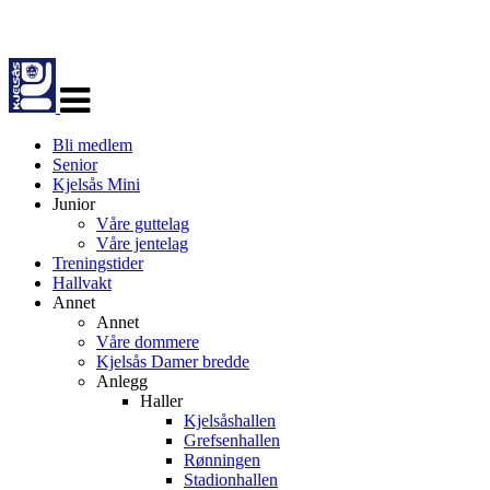
Veksle
navigasjon
Bli medlem
Senior
Kjelsås Mini
Junior
Våre guttelag
Våre jentelag
Treningstider
Hallvakt
Annet
Annet
Våre dommere
Kjelsås Damer bredde
Anlegg
Haller
Kjelsåshallen
Grefsenhallen
Rønningen
Stadionhallen