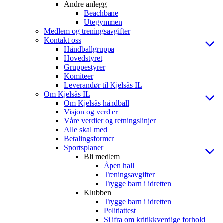
Andre anlegg
Beachbane
Utegymmen
Medlem og treningsavgifter
Kontakt oss
Håndballgruppa
Hovedstyret
Gruppestyrer
Komiteer
Leverandør til Kjelsås IL
Om Kjelsås IL
Om Kjelsås håndball
Visjon og verdier
Våre verdier og retningslinjer
Alle skal med
Betalingsformer
Sportsplaner
Bli medlem
Åpen hall
Treningsavgifter
Trygge barn i idretten
Klubben
Trygge barn i idretten
Politiattest
Si ifra om kritikkverdige forhold