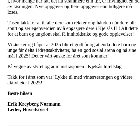
i, hvor mange har fått det litt strammere enn før, er frivillighet en de
av løsningen. Nye oppgaver og flere oppgaver enn tidligere må
løses.
Tusen takk for at til alle dere som rekker opp hånden når dere blir
spurt og ser egenverdien av å engasjere dere i Kjelsås IL! Alt dette
for at barn og ungdom skal få innholdsrike og gode opplevelser!
Vi ønsker og håper at 2025 blir et godt år og at enda flere barn og
unge får delta i idrettsaktiviteter, ha en god sosial arena og nå sine
mål i 2025! Det er vårt ønske for året som kommer!
På vegne av styret og administrasjonen i Kjelsås Idrettslag
Takk for i året som var! Lykke til med vintersesongen og videre
aktiviteter i 2025!
Beste hilsen
Erik Kreyberg Normann
Leder, Hovedstyret