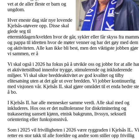
vet at de aller fleste er barn og
ungdom.
Hver eneste dag står nye lovende
Kjelsås-utøvere opp. Disse skal
glede seg til
ettermiddagen/kvelden hvor de går, sykler eller får skyss fra mamm
og pappa til idretten hvor de møter venner og har det gøy med dem
og aktiviteten. Alle kan ikke bli best, men den viktigste jobben gjør
vi sammen, er å
Vi skal også i 2026 ha fokus på å utvikle oss og jobbe for at alle ha
et aktivitetstilbud innenfor trygge, stimulerende og inkluderende
miljøer. Vi skal sikre breddeaktivitet av god kvalitet og tilby
elitesatsing uten at det går ut over bredden. Vi jobber kontinuerlig
med visjonen vår. Kjelsås IL skal gjøre området til et enda bedre st
å bo.
I Kjelsås IL har alle mennesker samme verdi. Alle skal med og
inkluderes. Hos oss er det nulltoleranse for diskriminering og
trakassering uansett kjønn, etnisk bakgrunn, livssyn, seksuell
orientering eller funksjonsnivå.
Som i 2025 vil frivilligheten i 2026 være ryggraden i Kjelsås IL. Vi
retter en stor takk til alle foreldre og andre som stiller opp frivillig