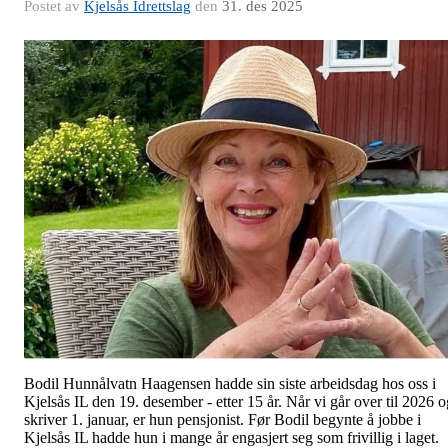
Postet av
Kjelsås Idrettslag
den
31. des 2025
Bodil Hunnålvatn Haagensen hadde sin siste arbeidsdag hos oss i
Kjelsås IL den 19. desember - etter 15 år. Når vi går over til 2026 o
skriver 1. januar, er hun pensjonist. Før Bodil begynte å jobbe i
Kjelsås IL hadde hun i mange år engasjert seg som frivillig i laget.