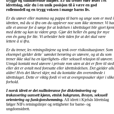
trygge og stimulerende miljøer. Er du trener eller leder i et
idrettslag, står du i en unik posisjon til å være en god
rollemodell og en trygg voksen i mange barns liv.
Er du utøver eller mamma og pappa til barn og unge som er med i
idretten, må du si ifra om du opplever noe som ikke stemmer. Vi ha
alle et ansvar for å sørge for at ledelsen i idrettslaget blir gjort kjen
med dette og kan ta videre grep. Gjør det heller én gang for mye
enn én gang for lite. Vi arbeider hele tiden for at det skal være
lettere å si ifra.
Er du trener, les retningslinjene og tenk over risikosituasjoner. Som
eksempel gjelder dette` uønsket berøring av utøvere, og at du som
trener ikke skal ha en kjærlighets- eller seksuell relasjon til utøvere.
Unngå kontakt med utøvere i private rom uten at det er flere til sted
eller det er avtalt med foresatte eller idrettsledelsen. Det gjelder all
aldre! Hvis det likevel skjer, må du kontakte din overordnede i
idrettslaget. Dette er viktig fordi vi vet at overgrepssaker skjer i slik
forhold.
I norsk idrett er det nulltoleranse for diskriminering og
trakassering uansett kjønn, etnisk bakgrunn, livssyn, seksuell
orientering og funksjonshemming.
All idrett i Kjelsås Idrettslag
følger NIFs retningslinjer og rettigheter for barne- og
ungdomsidrett.